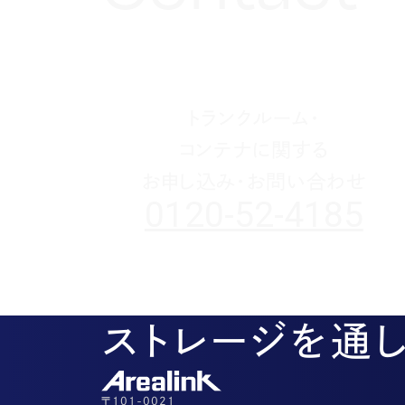
1月(3)
2月(4)
2月(4)
2月(4)
4月(2)
5月(3)
6月(2)
8月(2)
8月(3)
7月(1)
11月(2)
10月(2)
1月(1)
1月(1)
1月(1)
3月(4)
4月(3)
5月(2)
7月(1)
7月(1)
5月(3)
10月(1)
8月(3)
2月(4)
3月(3)
4月(4)
5月(5)
6月(1)
4月(1)
8月(4)
1月(2)
2月(4)
3月(4)
3月(1)
5月(5)
3月(2)
7月(1)
2月(5)
2月(6)
4月(1)
2月(4)
5月(1)
1月(2)
3月(5)
1月(1)
4月(2)
トランクルーム・
2月(3)
3月(1)
コンテナに関する
1月(2)
2月(5)
お申し込み・お問い合わせ
1月(1)
0120-52-4185
ストレージを通
〒101-0021