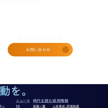
りご連絡いたします。
Webお問い合わせ
お問い合わせ
動を。
ニュース
時代を読む
採用情報
ダー
PR
投稿一覧
人材育成・評価制度