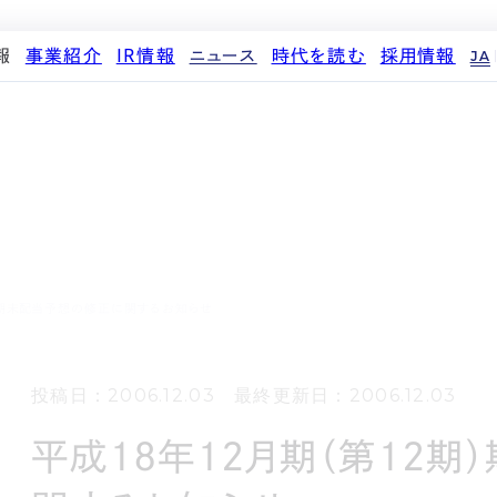
報
事業紹介
IR情報
ニュース
時代を読む
採用情報
JA
代表メッセージ
ストレージ事業
IRカレンダー
PR
投稿一覧
人材育成・評価制度
企業理念
中期経営計画
IR
働く環境
パートナー制度
会社概要
事業等のリスク
メディア情報
先輩社員インタビュー
ストレージライフ
役員紹介
IRポリシー
企業情報
中途採用
土地権利整備事業
沿革
業績・財務
商品情報
採用エントリー
オフィス事業
コーポレートガバナンス
ストレージ室数実績
アセット事業
サステナビリティ
IRライブラリ
）期末配当予想の修正に関するお知らせ
株式・株主情報
個人投資家の皆様へ
投稿日：2006.12.03 最終更新日：2006.12.03
よくある質問・用語集
IRメール登録
平成18年12月期（第12
免責事項