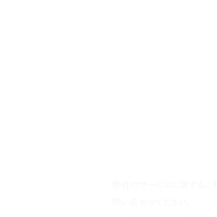
弊社のサービスに関するご
問い合わせください。