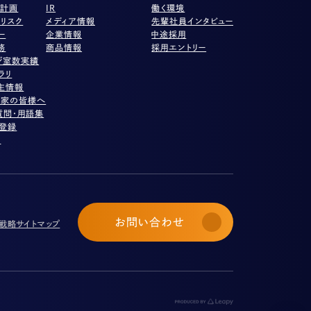
営計画
IR
働く環境
リスク
メディア情報
先輩社員インタビュー
ー
企業情報
中途採用
務
商品情報
採用エントリー
ジ室数実績
ラリ
主情報
資家の皆様へ
質問・用語集
ル登録
項
お問い合わせ
び戦略
サイトマップ