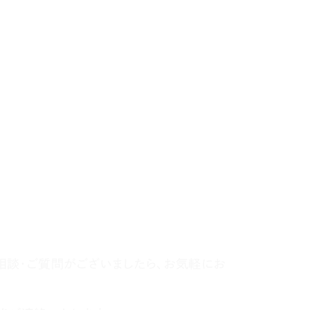
相談・ご質問がございましたら、お気軽にお