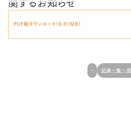
関するお知らせ
PDF版ダウンロード（0.01MB）
記事一覧へ