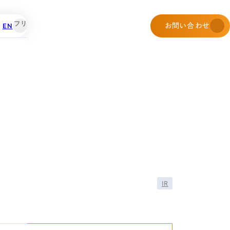
EN
お問い合わせ
IR