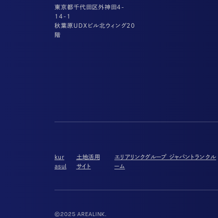
東京都千代田区外神田4-
14-1
秋葉原UDXビル北ウィング20
階
kur
土地活用
エリアリンクグループ ジャパントランクル
asul
サイト
ーム
©2025 AREALINK.