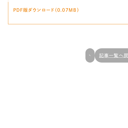
PDF版ダウンロード（0.07MB）
記事一覧へ