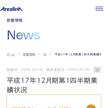
企業情報
新着情報
代表メッセージ
事業紹介
News
企業理念
ストレージ事業
IR情報
会社概要
土地権利整備事業
パートナー制度
IRカレンダー
ニュース
役員紹介
オフィス事業
ストレージライフ
中期経営計画
PR
時代を読む
沿革
アセット事業
事業等のリスク
IR
投稿一覧
採用情報
ホーム
新着情報
IR
平成17年12月期第1四半期業績状況
コーポレートガバナンス
IRポリシー
メディア情報
人材育成・評価制度
サステナビリティ
JA
EN
業績・財務
企業情報
働く環境
ストレージ室数実績
投稿日：2005.05.08 最終更新日：2005.05.08
商品情報
IR
先輩社員インタビュー
IRライブラリ
中途採用
平成17年12月期第1四半期業
株式・株主情報
採用エントリー
個人投資家の皆様へ
績状況
よくある質問・用語集
IRメール登録
お問い合わせ
免責事項