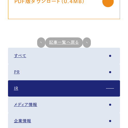
PDF版ダウンロード（0.4MB）
kur
土地活用
エリアリンクグループ ジャパントランクル
asul
サイト
ーム
カスタマーハラスメントポリ
プライバシーポリシー
シー
情報セキュリティ・DX方針及び戦略
サイトマップ
©2025 AREALINK.
記事一覧へ戻る
すべて
PR
IR
メディア情報
企業情報