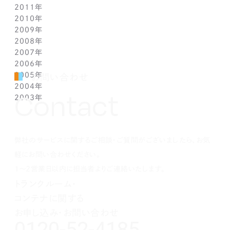
2011年
1月(3)
2月(8)
3月(9)
4月(6)
5月(4)
6月(7)
7月(7)
8月(3)
9月(3)
10月(7)
11月(6)
12月(1)
2010年
1月(2)
2月(7)
3月(3)
4月(5)
5月(9)
6月(1)
7月(6)
8月(8)
9月(6)
10月(5)
11月(1)
12月(1)
2009年
1月(3)
2月(6)
3月(4)
4月(7)
5月(3)
6月(5)
7月(7)
8月(5)
9月(7)
10月(1)
11月(1)
12月(1)
2008年
1月(1)
2月(4)
3月(6)
4月(3)
5月(4)
6月(5)
7月(9)
8月(4)
9月(1)
10月(2)
11月(1)
11月(6)
2007年
1月(2)
2月(5)
3月(3)
4月(3)
5月(4)
6月(6)
7月(3)
8月(1)
8月(2)
10月(2)
10月(9)
11月(4)
2006年
1月(1)
2月(5)
3月(2)
4月(4)
5月(3)
6月(1)
7月(3)
7月(4)
9月(1)
9月(3)
10月(2)
12月(2)
2005年
2月(7)
3月(3)
4月(7)
5月(5)
5月(2)
5月(2)
8月(2)
8月(1)
9月(2)
11月(2)
12月(1)
お問い合わせ
2004年
1月(1)
2月(5)
3月(3)
4月(1)
4月(1)
4月(1)
7月(3)
7月(5)
8月(4)
10月(1)
11月(1)
10月(2)
Contact
2003年
1月(3)
2月(6)
3月(1)
3月(1)
3月(3)
5月(2)
6月(2)
7月(3)
9月(2)
10月(2)
8月(4)
12月(4)
1月(3)
2月(4)
2月(4)
2月(4)
4月(2)
5月(3)
6月(2)
8月(2)
8月(3)
7月(1)
11月(2)
10月(2)
1月(1)
1月(1)
1月(1)
3月(4)
4月(3)
5月(2)
7月(1)
7月(1)
5月(3)
10月(1)
8月(3)
2月(4)
3月(3)
4月(4)
5月(5)
6月(1)
4月(1)
8月(4)
弊社のサービスに関するご相談・ご質問がございましたら、お気
1月(2)
2月(4)
3月(4)
3月(1)
5月(5)
3月(2)
7月(1)
2月(5)
2月(6)
4月(1)
2月(4)
5月(1)
軽にお問い合わせください。
1月(2)
3月(5)
1月(1)
4月(2)
1～2営業日以内に担当者よりご連絡いたします。
2月(3)
3月(1)
トランクルーム・
1月(2)
2月(5)
コンテナに関する
1月(1)
お申し込み・お問い合わせ
0120-52-4185