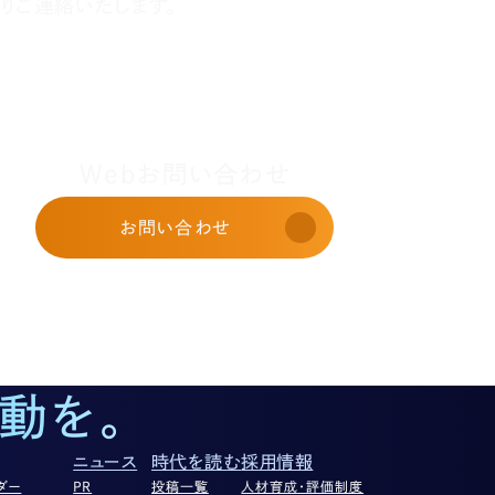
りご連絡いたします。
Webお問い合わせ
お問い合わせ
動を。
ニュース
時代を読む
採用情報
ダー
PR
投稿一覧
人材育成・評価制度