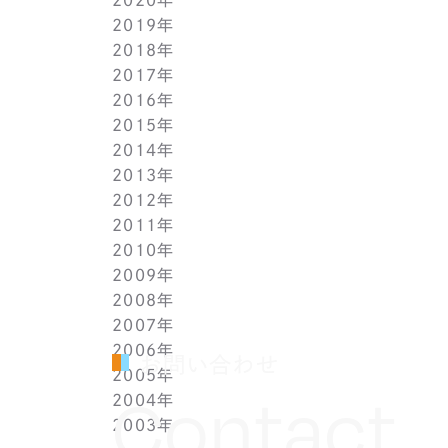
2019年
2月(9)
7月(10)
8月(5)
9月(3)
10月(4)
11月(2)
12月(2)
2018年
1月(4)
6月(6)
7月(11)
8月(5)
9月(1)
10月(6)
11月(3)
12月(2)
2017年
5月(7)
6月(7)
7月(8)
8月(3)
9月(3)
10月(5)
11月(3)
12月(2)
2016年
4月(11)
5月(5)
6月(2)
7月(6)
8月(2)
9月(3)
10月(4)
11月(7)
12月(2)
2015年
3月(9)
4月(11)
5月(12)
6月(2)
7月(7)
8月(3)
9月(1)
10月(8)
11月(5)
12月(2)
2014年
2月(10)
3月(6)
4月(5)
5月(4)
6月(1)
7月(5)
8月(4)
9月(7)
10月(5)
11月(3)
12月(3)
2013年
1月(5)
2月(13)
3月(8)
4月(6)
5月(5)
6月(1)
7月(5)
8月(8)
9月(5)
10月(7)
11月(6)
12月(2)
2012年
1月(2)
2月(9)
3月(8)
4月(6)
5月(3)
6月(1)
7月(7)
8月(6)
9月(2)
10月(7)
11月(7)
12月(6)
2011年
1月(3)
2月(8)
3月(9)
4月(6)
5月(4)
6月(7)
7月(7)
8月(3)
9月(3)
10月(7)
11月(6)
12月(1)
2010年
1月(2)
2月(7)
3月(3)
4月(5)
5月(9)
6月(1)
7月(6)
8月(8)
9月(6)
10月(5)
11月(1)
12月(1)
2009年
1月(3)
2月(6)
3月(4)
4月(7)
5月(3)
6月(5)
7月(7)
8月(5)
9月(7)
10月(1)
11月(1)
12月(1)
2008年
1月(1)
2月(4)
3月(6)
4月(3)
5月(4)
6月(5)
7月(9)
8月(4)
9月(1)
10月(2)
11月(1)
11月(6)
2007年
1月(2)
2月(5)
3月(3)
4月(3)
5月(4)
6月(6)
7月(3)
8月(1)
8月(2)
10月(2)
10月(9)
11月(4)
2006年
1月(1)
2月(5)
3月(2)
4月(4)
5月(3)
6月(1)
7月(3)
7月(4)
9月(1)
9月(3)
10月(2)
12月(2)
お問い合わせ
2005年
2月(7)
3月(3)
4月(7)
5月(5)
5月(2)
5月(2)
8月(2)
8月(1)
9月(2)
11月(2)
12月(1)
Contact
2004年
1月(1)
2月(5)
3月(3)
4月(1)
4月(1)
4月(1)
7月(3)
7月(5)
8月(4)
10月(1)
11月(1)
10月(2)
2003年
1月(3)
2月(6)
3月(1)
3月(1)
3月(3)
5月(2)
6月(2)
7月(3)
9月(2)
10月(2)
8月(4)
12月(4)