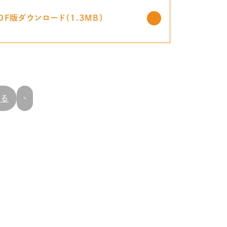
DF版ダウンロード（1.3MB）
戻る