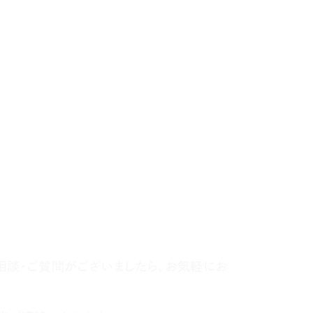
相談・ご質問がございましたら、お気軽にお