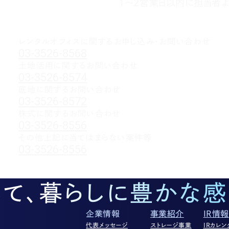
1～2営業日以内に担当者よ
レンタルオフィスに関する
お申し込み・お問い合わせ
03-3526-8568
土地活用に関するお問い合わせ
03-3526-8574
底地に関するお問い合わせ
03-3526-8572
株式に関するお問い合わせ
03-3526-8556
その他上記に当てはまらない案件等
03-3526-8556
して、暮らしに豊かな感
企業情報
事業紹介
IR情報
代表メッセージ
ストレージ事業
IRカレン