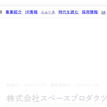
報
事業紹介
IR情報
ニュース
時代を読む
採用情報
JA
代表メッセージ
ストレージ事業
IRカレンダー
PR
投稿一覧
人材育成・評価制度
企業理念
中期経営計画
IR
働く環境
パートナー制度
会社概要
事業等のリスク
メディア情報
先輩社員インタビュー
ストレージライフ
役員紹介
IRポリシー
企業情報
中途採用
土地権利整備事業
沿革
業績・財務
商品情報
採用エントリー
オフィス事業
コーポレートガバナンス
ストレージ室数実績
アセット事業
サステナビリティ
IRライブラリ
の株式取得について
株式・株主情報
個人投資家の皆様へ
投稿日：2004.12.06 最終更新日：2004.12.06
よくある質問・用語集
IRメール登録
株式会社スペースプロダク
免責事項