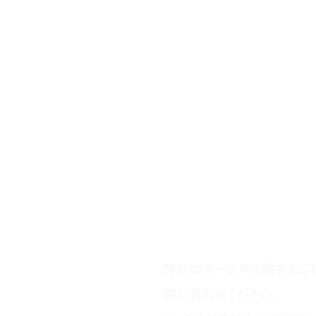
弊社のサービスに関するご
問い合わせください。