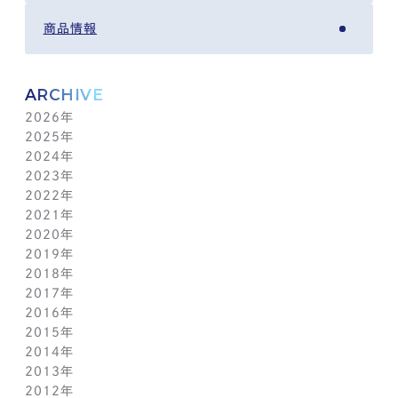
商品情報
ARCHIVE
2026年
2025年
8月(4)
2024年
7月(14)
12月(6)
2023年
6月(5)
11月(5)
12月(7)
2022年
5月(6)
10月(8)
11月(5)
12月(3)
2021年
4月(12)
9月(12)
10月(12)
11月(13)
12月(2)
2020年
3月(13)
8月(8)
9月(4)
10月(11)
11月(4)
12月(4)
2019年
2月(9)
7月(10)
8月(5)
9月(3)
10月(4)
11月(2)
12月(2)
2018年
1月(4)
6月(6)
7月(11)
8月(5)
9月(1)
10月(6)
11月(3)
12月(2)
2017年
5月(7)
6月(7)
7月(8)
8月(3)
9月(3)
10月(5)
11月(3)
12月(2)
2016年
4月(11)
5月(5)
6月(2)
7月(6)
8月(2)
9月(3)
10月(4)
11月(7)
12月(2)
2015年
3月(9)
4月(11)
5月(12)
6月(2)
7月(7)
8月(3)
9月(1)
10月(8)
11月(5)
12月(2)
2014年
2月(10)
3月(6)
4月(5)
5月(4)
6月(1)
7月(5)
8月(4)
9月(7)
10月(5)
11月(3)
12月(3)
2013年
1月(5)
2月(13)
3月(8)
4月(6)
5月(5)
6月(1)
7月(5)
8月(8)
9月(5)
10月(7)
11月(6)
12月(2)
2012年
1月(2)
2月(9)
3月(8)
4月(6)
5月(3)
6月(1)
7月(7)
8月(6)
9月(2)
10月(7)
11月(7)
12月(6)