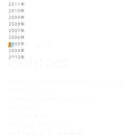
2011年
1月(3)
2月(8)
3月(9)
4月(6)
5月(4)
6月(7)
7月(7)
8月(3)
9月(3)
10月(7)
11月(6)
12月(1)
2010年
1月(2)
2月(7)
3月(3)
4月(5)
5月(9)
6月(1)
7月(6)
8月(8)
9月(6)
10月(5)
11月(1)
12月(1)
2009年
1月(3)
2月(6)
3月(4)
4月(7)
5月(3)
6月(5)
7月(7)
8月(5)
9月(7)
10月(1)
11月(1)
12月(1)
2008年
1月(1)
2月(4)
3月(6)
4月(3)
5月(4)
6月(5)
7月(9)
8月(4)
9月(1)
10月(2)
11月(1)
11月(6)
2007年
1月(2)
2月(5)
3月(3)
4月(3)
5月(4)
6月(6)
7月(3)
8月(1)
8月(2)
10月(2)
10月(9)
11月(4)
2006年
1月(1)
2月(5)
3月(2)
4月(4)
5月(3)
6月(1)
7月(3)
7月(4)
9月(1)
9月(3)
10月(2)
12月(2)
2005年
2月(7)
3月(3)
4月(7)
5月(5)
5月(2)
5月(2)
8月(2)
8月(1)
9月(2)
11月(2)
12月(1)
お問い合わせ
2004年
1月(1)
2月(5)
3月(3)
4月(1)
4月(1)
4月(1)
7月(3)
7月(5)
8月(4)
10月(1)
11月(1)
10月(2)
Contact
2003年
1月(3)
2月(6)
3月(1)
3月(1)
3月(3)
5月(2)
6月(2)
7月(3)
9月(2)
10月(2)
8月(4)
12月(4)
1月(3)
2月(4)
2月(4)
2月(4)
4月(2)
5月(3)
6月(2)
8月(2)
8月(3)
7月(1)
11月(2)
10月(2)
1月(1)
1月(1)
1月(1)
3月(4)
4月(3)
5月(2)
7月(1)
7月(1)
5月(3)
10月(1)
8月(3)
2月(4)
3月(3)
4月(4)
5月(5)
6月(1)
4月(1)
8月(4)
弊社のサービスに関するご相談・ご質問がございましたら、お気
1月(2)
2月(4)
3月(4)
3月(1)
5月(5)
3月(2)
7月(1)
2月(5)
2月(6)
4月(1)
2月(4)
5月(1)
軽にお問い合わせください。
1月(2)
3月(5)
1月(1)
4月(2)
1～2営業日以内に担当者よりご連絡いたします。
2月(3)
3月(1)
トランクルーム・
1月(2)
2月(5)
コンテナに関する
1月(1)
お申し込み・お問い合わせ
0120-52-4185