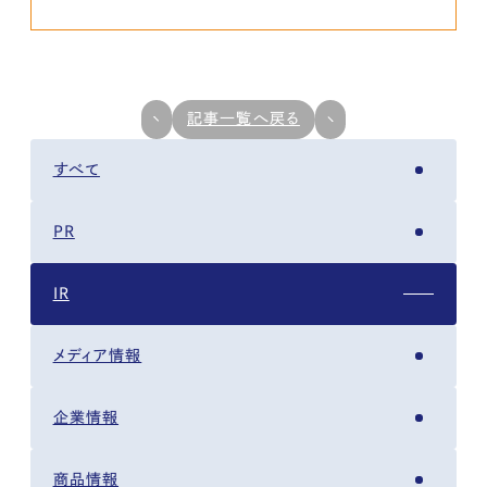
kur
土地活用
エリアリンクグループ ジャパントランクル
asul
サイト
ーム
カスタマーハラスメントポリ
プライバシーポリシー
シー
情報セキュリティ・DX方針及び戦略
サイトマップ
©2025 AREALINK.
記事一覧へ戻る
すべて
PR
IR
メディア情報
企業情報
商品情報