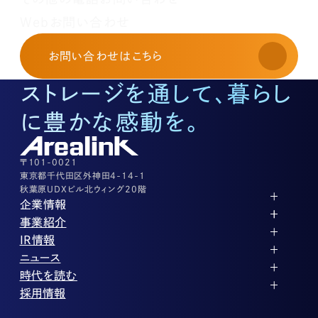
レンタルオフィスに関する
Webお問い合わせ
お申し込み・お問い合わせ
03-3526-8568
お問い合わせ
はこちら
土地活用に関するお問い合わせ
03-3526-8574
ストレージを通して、暮らし
底地に関するお問い合わせ
03-3526-8572
に豊かな感動を。
株式に関するお問い合わせ
03-3526-8556
その他上記に当てはまらない案件等
03-3526-8556
〒101-0021
東京都千代田区外神田4-14-1
秋葉原UDXビル北ウィング20階
企業情報
代表メッセージ
事業紹介
企業理念
ストレージ事業
IR情報
会社概要
土地権利整備事業
パートナー制度
IRカレンダー
ニュース
役員紹介
オフィス事業
ストレージライフ
中期経営計画
PR
時代を読む
沿革
アセット事業
事業等のリスク
IR
投稿一覧
採用情報
コーポレートガバナンス
IRポリシー
メディア情報
人材育成・評価制度
サステナビリティ