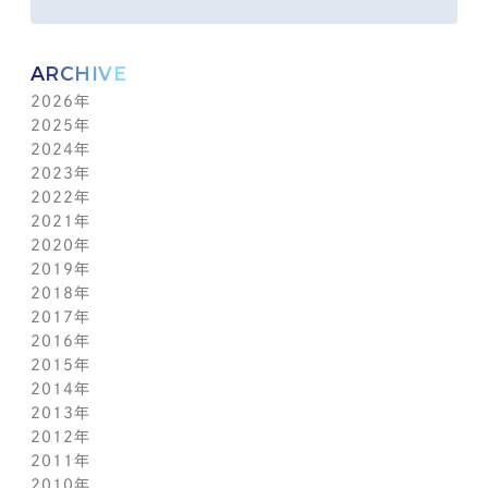
ARCHIVE
2026年
2025年
8月(3)
2024年
7月(14)
12月(6)
2023年
6月(5)
11月(5)
12月(7)
2022年
5月(6)
10月(8)
11月(5)
12月(3)
2021年
4月(12)
9月(12)
10月(12)
11月(13)
12月(2)
2020年
3月(13)
8月(8)
9月(4)
10月(11)
11月(4)
12月(4)
2019年
2月(9)
7月(10)
8月(5)
9月(3)
10月(4)
11月(2)
12月(2)
2018年
1月(4)
6月(6)
7月(11)
8月(5)
9月(1)
10月(6)
11月(3)
12月(2)
2017年
5月(7)
6月(7)
7月(8)
8月(3)
9月(3)
10月(5)
11月(3)
12月(2)
2016年
4月(11)
5月(5)
6月(2)
7月(6)
8月(2)
9月(3)
10月(4)
11月(7)
12月(2)
2015年
3月(9)
4月(11)
5月(12)
6月(2)
7月(7)
8月(3)
9月(1)
10月(8)
11月(5)
12月(2)
2014年
2月(10)
3月(6)
4月(5)
5月(4)
6月(1)
7月(5)
8月(4)
9月(7)
10月(5)
11月(3)
12月(3)
2013年
1月(5)
2月(13)
3月(8)
4月(6)
5月(5)
6月(1)
7月(5)
8月(8)
9月(5)
10月(7)
11月(6)
12月(2)
2012年
1月(2)
2月(9)
3月(8)
4月(6)
5月(3)
6月(1)
7月(7)
8月(6)
9月(2)
10月(7)
11月(7)
12月(6)
2011年
1月(3)
2月(8)
3月(9)
4月(6)
5月(4)
6月(7)
7月(7)
8月(3)
9月(3)
10月(7)
11月(6)
12月(1)
2010年
1月(2)
2月(7)
3月(3)
4月(5)
5月(9)
6月(1)
7月(6)
8月(8)
9月(6)
10月(5)
11月(1)
12月(1)