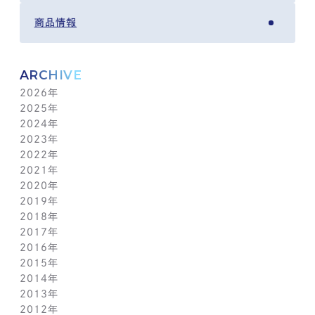
商品情報
ARCHIVE
2026年
2025年
8月(4)
2024年
7月(14)
12月(6)
2023年
6月(5)
11月(5)
12月(7)
2022年
5月(6)
10月(8)
11月(5)
12月(3)
2021年
4月(12)
9月(12)
10月(12)
11月(13)
12月(2)
2020年
3月(13)
8月(8)
9月(4)
10月(11)
11月(4)
12月(4)
2019年
2月(9)
7月(10)
8月(5)
9月(3)
10月(4)
11月(2)
12月(2)
2018年
1月(4)
6月(6)
7月(11)
8月(5)
9月(1)
10月(6)
11月(3)
12月(2)
2017年
5月(7)
6月(7)
7月(8)
8月(3)
9月(3)
10月(5)
11月(3)
12月(2)
2016年
4月(11)
5月(5)
6月(2)
7月(6)
8月(2)
9月(3)
10月(4)
11月(7)
12月(2)
2015年
3月(9)
4月(11)
5月(12)
6月(2)
7月(7)
8月(3)
9月(1)
10月(8)
11月(5)
12月(2)
2014年
2月(10)
3月(6)
4月(5)
5月(4)
6月(1)
7月(5)
8月(4)
9月(7)
10月(5)
11月(3)
12月(3)
2013年
1月(5)
2月(13)
3月(8)
4月(6)
5月(5)
6月(1)
7月(5)
8月(8)
9月(5)
10月(7)
11月(6)
12月(2)
2012年
1月(2)
2月(9)
3月(8)
4月(6)
5月(3)
6月(1)
7月(7)
8月(6)
9月(2)
10月(7)
11月(7)
12月(6)