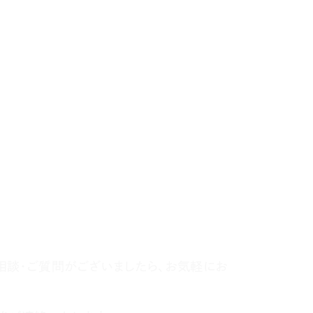
相談・ご質問がございましたら、お気軽にお