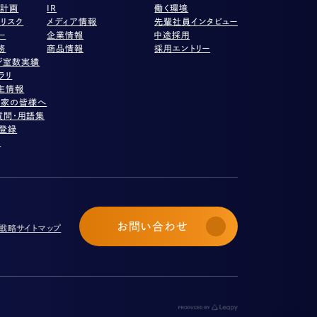
営計画
IR
働く環境
リスク
メディア情報
先輩社員インタビュー
ー
企業情報
中途採用
務
商品情報
採用エントリー
ジ室数実績
ラリ
主情報
資家の皆様へ
質問・用語集
ル登録
項
お問い合わせ
び戦略
サイトマップ