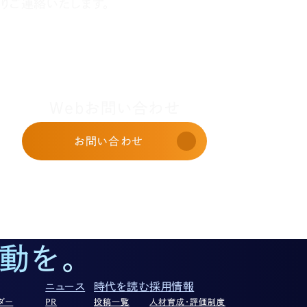
りご連絡いたします。
Webお問い合わせ
お問い合わせ
動を。
ニュース
時代を読む
採用情報
ダー
PR
投稿一覧
人材育成・評価制度