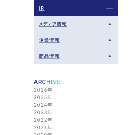
IR
メディア情報
企業情報
商品情報
ARCHIVE
2026年
2025年
8月(1)
2024年
7月(14)
12月(6)
2023年
6月(5)
11月(5)
12月(7)
2022年
5月(6)
10月(8)
11月(5)
12月(3)
2021年
4月(12)
9月(12)
10月(12)
11月(13)
12月(2)
2020年
3月(13)
8月(8)
9月(4)
10月(11)
11月(4)
12月(4)