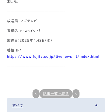
ました。
kur
土地活用
エリアリンクグループ ジャパントランクル
asul
サイト
ーム
———————————————–
カスタマーハラスメントポリ
プライバシーポリシー
シー
放送局：フジテレビ
情報セキュリティ・DX方針及び戦略
サイトマップ
©2025 AREALINK.
番組名：newsイット！
放送日：2025年4月2日（水）
番組HP：
https://www.fujitv.co.jp/livenews_it/index.html
———————————————–
記事一覧へ戻る
すべて