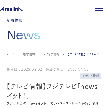
企業情報
新着情報
代表メッセージ
事業紹介
News
企業理念
ストレージ事業
IR情報
会社概要
土地権利整備事業
パートナー制度
IRカレンダー
ニュース
役員紹介
オフィス事業
ストレージライフ
中期経営計画
PR
時代を読む
沿革
アセット事業
事業等のリスク
IR
投稿一覧
採用情報
ホーム
新着情報
メディア情報
【テレビ情報】フジテレビ「news
コーポレートガバナンス
IRポリシー
メディア情報
人材育成・評価制度
サステナビリティ
JA
EN
業績・財務
企業情報
働く環境
ストレージ室数実績
投稿日：2025.04.02 最終更新日：2025.04.02
商品情報
先輩社員インタビュー
IRライブラリ
メディア情報
中途採用
株式・株主情報
採用エントリー
【テレビ情報】フジテレビ「news
個人投資家の皆様へ
よくある質問・用語集
イット！」
IRメール登録
お問い合わせ
フジテレビの「newsイット！」で、ハローストレージが紹介され
免責事項