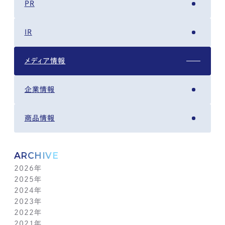
PR
IR
メディア情報
企業情報
商品情報
ARCHIVE
2026年
2025年
8月(4)
2024年
7月(14)
12月(6)
2023年
6月(5)
11月(5)
12月(7)
2022年
5月(6)
10月(8)
11月(5)
12月(3)
2021年
4月(12)
9月(12)
10月(12)
11月(13)
12月(2)