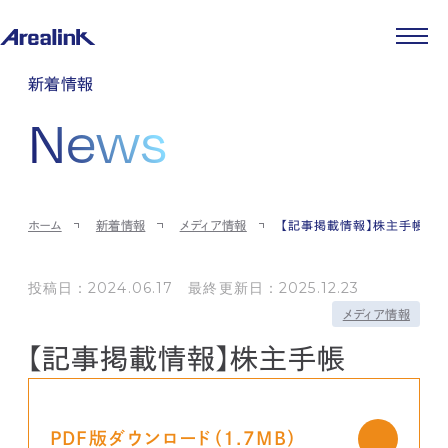
企業情報
新着情報
代表メッセージ
事業紹介
News
企業理念
ストレージ事業
IR情報
会社概要
土地権利整備事業
パートナー制度
IRカレンダー
ニュース
役員紹介
オフィス事業
ストレージライフ
中期経営計画
PR
時代を読む
沿革
アセット事業
事業等のリスク
IR
投稿一覧
採用情報
ホーム
新着情報
メディア情報
【記事掲載情報】株主手帳
コーポレートガバナンス
IRポリシー
メディア情報
人材育成・評価制度
サステナビリティ
JA
EN
業績・財務
企業情報
働く環境
ストレージ室数実績
投稿日：2024.06.17 最終更新日：2025.12.23
商品情報
先輩社員インタビュー
IRライブラリ
メディア情報
中途採用
株式・株主情報
採用エントリー
【記事掲載情報】株主手帳
個人投資家の皆様へ
よくある質問・用語集
IRメール登録
お問い合わせ
免責事項
PDF版ダウンロード（1.7MB）