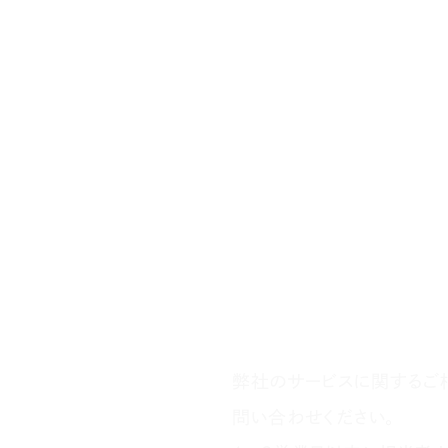
弊社のサービスに関するご
問い合わせください。