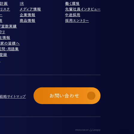
営計画
IR
働く環境
リスク
メディア情報
先輩社員インタビュー
ー
企業情報
中途採用
務
商品情報
採用エントリー
ジ室数実績
ラリ
主情報
資家の皆様へ
質問・用語集
ル登録
項
お問い合わせ
び戦略
サイトマップ