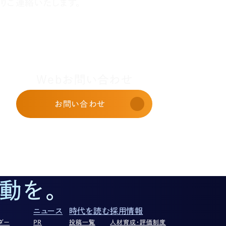
りご連絡いたします。
Webお問い合わせ
お問い合わせ
動を。
ニュース
時代を読む
採用情報
ダー
PR
投稿一覧
人材育成・評価制度