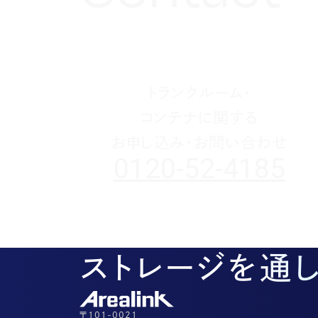
1月(3)
2月(4)
2月(4)
2月(4)
4月(2)
5月(3)
6月(2)
8月(2)
8月(3)
7月(1)
11月(2)
10月(2)
1月(1)
1月(1)
1月(1)
3月(4)
4月(3)
5月(2)
7月(1)
7月(1)
5月(3)
10月(1)
8月(3)
2月(4)
3月(3)
4月(4)
5月(5)
6月(1)
4月(1)
8月(4)
1月(2)
2月(4)
3月(4)
3月(1)
5月(5)
3月(2)
7月(1)
2月(5)
2月(6)
4月(1)
2月(4)
5月(1)
1月(2)
3月(5)
1月(1)
4月(2)
トランクルーム・
2月(3)
3月(1)
コンテナに関する
1月(2)
2月(5)
お申し込み・お問い合わせ
1月(1)
0120-52-4185
ストレージを通
〒101-0021