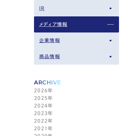
IR
メディア情報
企業情報
商品情報
ARCHIVE
2026年
2025年
8月(4)
2024年
7月(14)
12月(6)
2023年
6月(5)
11月(5)
12月(7)
2022年
5月(6)
10月(8)
11月(5)
12月(3)
2021年
4月(12)
9月(12)
10月(12)
11月(13)
12月(2)
2020年
3月(13)
8月(8)
9月(4)
10月(11)
11月(4)
12月(4)