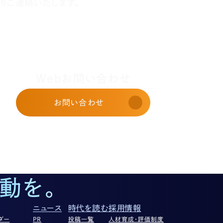
りご連絡いたします。
Webお問い合わせ
お問い合わせ
動を。
ニュース
時代を読む
採用情報
ダー
PR
投稿一覧
人材育成・評価制度