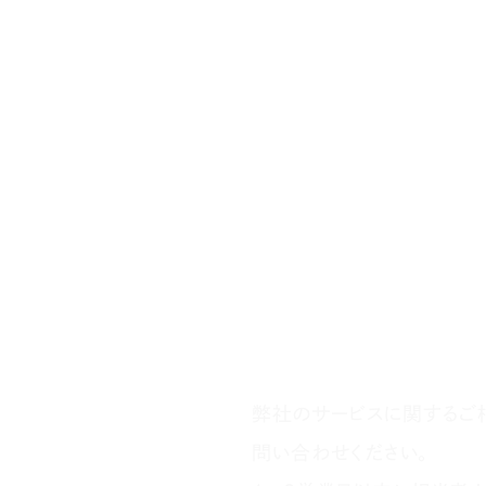
弊社のサービスに関するご
問い合わせください。