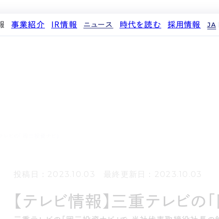
報
事業紹介
IR情報
ニュース
時代を読む
採用情報
JA
代表メッセージ
ストレージ事業
IRカレンダー
PR
投稿一覧
人材育成・評価制度
企業理念
中期経営計画
IR
働く環境
パートナー制度
会社概要
事業等のリスク
メディア情報
先輩社員インタビュー
ストレージライフ
役員紹介
IRポリシー
企業情報
中途採用
土地権利整備事業
沿革
業績・財務
商品情報
採用エントリー
オフィス事業
コーポレートガバナンス
ストレージ室数実績
アセット事業
サステナビリティ
IRライブラリ
テレビの「岡三投資ナビ」
株式・株主情報
個人投資家の皆様へ
投稿日：2023.10.03 最終更新日：2023.10.03
よくある質問・用語集
IRメール登録
【テレビ情報】三重テレビの
免責事項