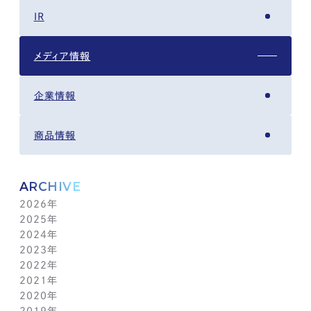
IR
メディア情報
企業情報
商品情報
ARCHIVE
2026年
2025年
8月(4)
2024年
7月(14)
12月(6)
2023年
6月(5)
11月(5)
12月(7)
2022年
5月(6)
10月(8)
11月(5)
12月(3)
2021年
4月(12)
9月(12)
10月(12)
11月(13)
12月(2)
2020年
3月(13)
8月(8)
9月(4)
10月(11)
11月(4)
12月(4)