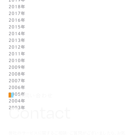
2019年
2月(9)
7月(10)
8月(5)
9月(3)
10月(4)
11月(2)
12月(2)
2018年
1月(4)
6月(6)
7月(11)
8月(5)
9月(1)
10月(6)
11月(3)
12月(2)
2017年
5月(7)
6月(7)
7月(8)
8月(3)
9月(3)
10月(5)
11月(3)
12月(2)
2016年
4月(11)
5月(5)
6月(2)
7月(6)
8月(2)
9月(3)
10月(4)
11月(7)
12月(2)
2015年
3月(9)
4月(11)
5月(12)
6月(2)
7月(7)
8月(3)
9月(1)
10月(8)
11月(5)
12月(2)
2014年
2月(10)
3月(6)
4月(5)
5月(4)
6月(1)
7月(5)
8月(4)
9月(7)
10月(5)
11月(3)
12月(3)
2013年
1月(5)
2月(13)
3月(8)
4月(6)
5月(5)
6月(1)
7月(5)
8月(8)
9月(5)
10月(7)
11月(6)
12月(2)
2012年
1月(2)
2月(9)
3月(8)
4月(6)
5月(3)
6月(1)
7月(7)
8月(6)
9月(2)
10月(7)
11月(7)
12月(6)
2011年
1月(3)
2月(8)
3月(9)
4月(6)
5月(4)
6月(7)
7月(7)
8月(3)
9月(3)
10月(7)
11月(6)
12月(1)
2010年
1月(2)
2月(7)
3月(3)
4月(5)
5月(9)
6月(1)
7月(6)
8月(8)
9月(6)
10月(5)
11月(1)
12月(1)
2009年
1月(3)
2月(6)
3月(4)
4月(7)
5月(3)
6月(5)
7月(7)
8月(5)
9月(7)
10月(1)
11月(1)
12月(1)
2008年
1月(1)
2月(4)
3月(6)
4月(3)
5月(4)
6月(5)
7月(9)
8月(4)
9月(1)
10月(2)
11月(1)
11月(6)
2007年
1月(2)
2月(5)
3月(3)
4月(3)
5月(4)
6月(6)
7月(3)
8月(1)
8月(2)
10月(2)
10月(9)
11月(4)
2006年
1月(1)
2月(5)
3月(2)
4月(4)
5月(3)
6月(1)
7月(3)
7月(4)
9月(1)
9月(3)
10月(2)
12月(2)
2005年
2月(7)
3月(3)
4月(7)
5月(5)
5月(2)
5月(2)
8月(2)
8月(1)
9月(2)
11月(2)
12月(1)
お問い合わせ
2004年
1月(1)
2月(5)
3月(3)
4月(1)
4月(1)
4月(1)
7月(3)
7月(5)
8月(4)
10月(1)
11月(1)
10月(2)
Contact
2003年
1月(3)
2月(6)
3月(1)
3月(1)
3月(3)
5月(2)
6月(2)
7月(3)
9月(2)
10月(2)
8月(4)
12月(4)
1月(3)
2月(4)
2月(4)
2月(4)
4月(2)
5月(3)
6月(2)
8月(2)
8月(3)
7月(1)
11月(2)
10月(2)
1月(1)
1月(1)
1月(1)
3月(4)
4月(3)
5月(2)
7月(1)
7月(1)
5月(3)
10月(1)
8月(3)
2月(4)
3月(3)
4月(4)
5月(5)
6月(1)
4月(1)
8月(4)
弊社のサービスに関するご相談・ご質問がございましたら、お気
1月(2)
2月(4)
3月(4)
3月(1)
5月(5)
3月(2)
7月(1)