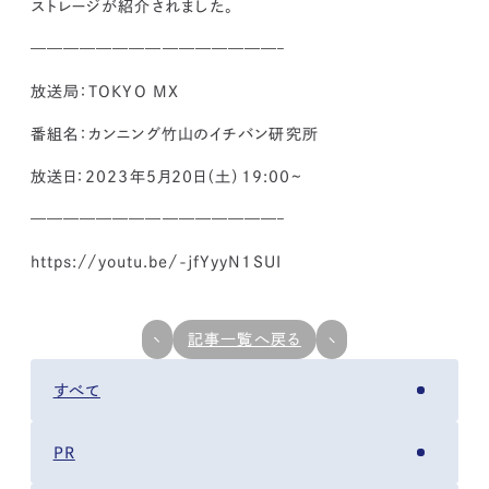
ストレージが紹介されました。
kur
土地活用
エリアリンクグループ ジャパントランクル
asul
サイト
ーム
———————————————–
カスタマーハラスメントポリ
プライバシーポリシー
シー
放送局：TOKYO MX
情報セキュリティ・DX方針及び戦略
サイトマップ
©2025 AREALINK.
番組名：カンニング竹山のイチバン研究所
放送日：2023年5月20日（土）19:00~
———————————————–
https://youtu.be/-jfYyyN1SUI
記事一覧へ戻る
すべて
PR