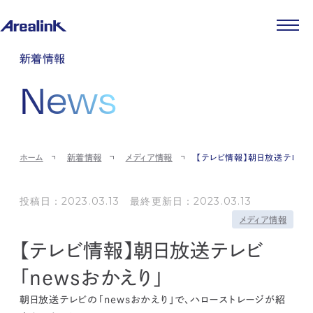
企業情報
新着情報
代表メッセージ
事業紹介
News
企業理念
ストレージ事業
IR情報
会社概要
土地権利整備事業
パートナー制度
IRカレンダー
ニュース
役員紹介
オフィス事業
ストレージライフ
中期経営計画
PR
時代を読む
沿革
アセット事業
事業等のリスク
IR
投稿一覧
採用情報
ホーム
新着情報
メディア情報
【テレビ情報】朝日放送テレビ「
コーポレートガバナンス
IRポリシー
メディア情報
人材育成・評価制度
サステナビリティ
JA
EN
業績・財務
企業情報
働く環境
ストレージ室数実績
投稿日：2023.03.13 最終更新日：2023.03.13
商品情報
先輩社員インタビュー
IRライブラリ
メディア情報
中途採用
株式・株主情報
採用エントリー
【テレビ情報】朝日放送テレビ
個人投資家の皆様へ
よくある質問・用語集
「newsおかえり」
IRメール登録
お問い合わせ
朝日放送テレビの「newsおかえり」で、ハローストレージが紹
免責事項