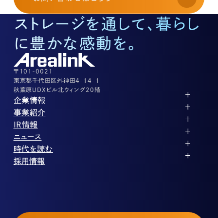
土地活用に関するお問い合わせ
03-3526-8574
ストレージを通して、暮らし
底地に関するお問い合わせ
03-3526-8572
に豊かな感動を。
株式に関するお問い合わせ
03-3526-8556
その他上記に当てはまらない案件等
03-3526-8556
〒101-0021
東京都千代田区外神田4-14-1
秋葉原UDXビル北ウィング20階
企業情報
代表メッセージ
事業紹介
企業理念
ストレージ事業
IR情報
会社概要
土地権利整備事業
パートナー制度
IRカレンダー
ニュース
役員紹介
オフィス事業
ストレージライフ
中期経営計画
PR
時代を読む
沿革
アセット事業
事業等のリスク
IR
投稿一覧
採用情報
コーポレートガバナンス
IRポリシー
メディア情報
人材育成・評価制度
サステナビリティ
業績・財務
企業情報
働く環境
ストレージ室数実績
商品情報
先輩社員インタビュー
IRライブラリ
中途採用
株式・株主情報
採用エントリー