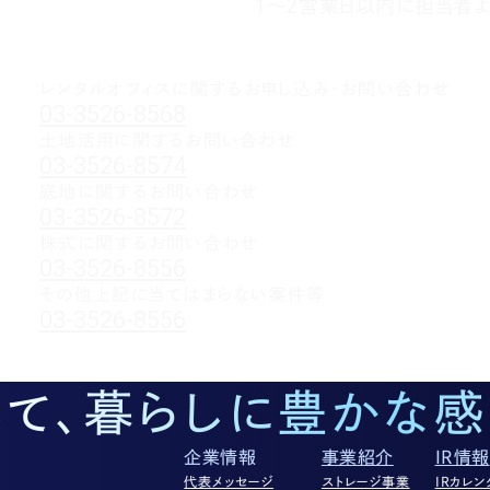
1～2営業日以内に担当者よ
レンタルオフィスに関する
お申し込み・お問い合わせ
03-3526-8568
土地活用に関するお問い合わせ
03-3526-8574
底地に関するお問い合わせ
03-3526-8572
株式に関するお問い合わせ
03-3526-8556
その他上記に当てはまらない案件等
03-3526-8556
して、暮らしに豊かな感
企業情報
事業紹介
IR情報
代表メッセージ
ストレージ事業
IRカレン