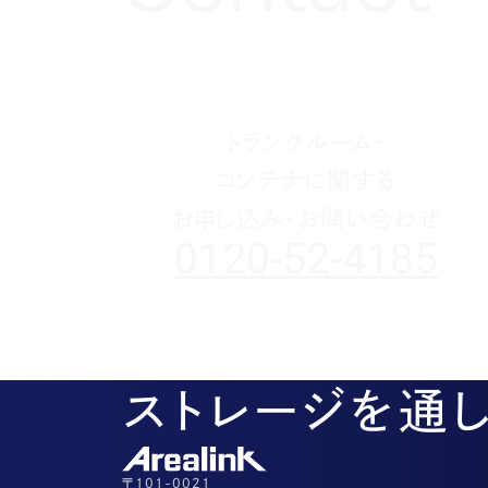
1月(3)
2月(4)
2月(4)
2月(4)
4月(2)
5月(3)
6月(2)
8月(2)
8月(3)
7月(1)
11月(2)
10月(2)
1月(1)
1月(1)
1月(1)
3月(4)
4月(3)
5月(2)
7月(1)
7月(1)
5月(3)
10月(1)
8月(3)
2月(4)
3月(3)
4月(4)
5月(5)
6月(1)
4月(1)
8月(4)
1月(2)
2月(4)
3月(4)
3月(1)
5月(5)
3月(2)
7月(1)
2月(5)
2月(6)
4月(1)
2月(4)
5月(1)
1月(2)
3月(5)
1月(1)
4月(2)
トランクルーム・
2月(3)
3月(1)
コンテナに関する
1月(2)
2月(5)
お申し込み・お問い合わせ
1月(1)
0120-52-4185
ストレージを通
〒101-0021