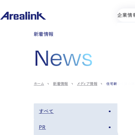
企業情
新着情報
News
ホーム
新着情報
メディア情報
住宅新報で貸会議
すべて
PR