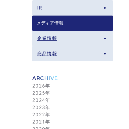
IR
メディア情報
企業情報
商品情報
ARCHIVE
2026年
2025年
8月(4)
2024年
7月(14)
12月(6)
2023年
6月(5)
11月(5)
12月(7)
2022年
5月(6)
10月(8)
11月(5)
12月(3)
2021年
4月(12)
9月(12)
10月(12)
11月(13)
12月(2)
2020年
3月(13)
8月(8)
9月(4)
10月(11)
11月(4)
12月(4)