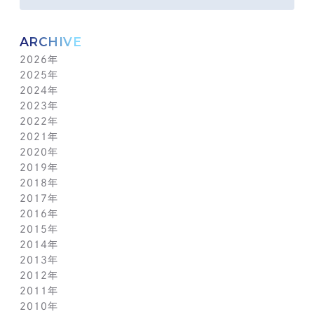
ARCHIVE
2026年
2025年
8月(3)
2024年
7月(14)
12月(6)
2023年
6月(5)
11月(5)
12月(7)
2022年
5月(6)
10月(8)
11月(5)
12月(3)
2021年
4月(12)
9月(12)
10月(12)
11月(13)
12月(2)
2020年
3月(13)
8月(8)
9月(4)
10月(11)
11月(4)
12月(4)
2019年
2月(9)
7月(10)
8月(5)
9月(3)
10月(4)
11月(2)
12月(2)
2018年
1月(4)
6月(6)
7月(11)
8月(5)
9月(1)
10月(6)
11月(3)
12月(2)
2017年
5月(7)
6月(7)
7月(8)
8月(3)
9月(3)
10月(5)
11月(3)
12月(2)
2016年
4月(11)
5月(5)
6月(2)
7月(6)
8月(2)
9月(3)
10月(4)
11月(7)
12月(2)
2015年
3月(9)
4月(11)
5月(12)
6月(2)
7月(7)
8月(3)
9月(1)
10月(8)
11月(5)
12月(2)
2014年
2月(10)
3月(6)
4月(5)
5月(4)
6月(1)
7月(5)
8月(4)
9月(7)
10月(5)
11月(3)
12月(3)
2013年
1月(5)
2月(13)
3月(8)
4月(6)
5月(5)
6月(1)
7月(5)
8月(8)
9月(5)
10月(7)
11月(6)
12月(2)
2012年
1月(2)
2月(9)
3月(8)
4月(6)
5月(3)
6月(1)
7月(7)
8月(6)
9月(2)
10月(7)
11月(7)
12月(6)
2011年
1月(3)
2月(8)
3月(9)
4月(6)
5月(4)
6月(7)
7月(7)
8月(3)
9月(3)
10月(7)
11月(6)
12月(1)
2010年
1月(2)
2月(7)
3月(3)
4月(5)
5月(9)
6月(1)
7月(6)
8月(8)
9月(6)
10月(5)
11月(1)
12月(1)