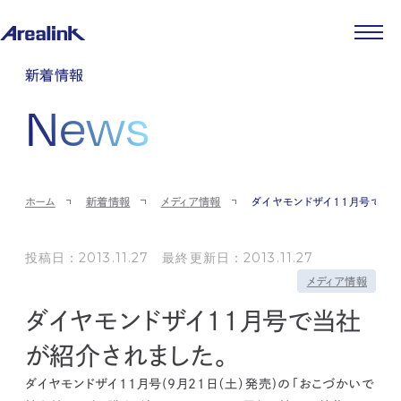
企業情報
新着情報
代表メッセージ
事業紹介
News
企業理念
ストレージ事業
IR情報
会社概要
土地権利整備事業
パートナー制度
IRカレンダー
ニュース
役員紹介
オフィス事業
ストレージライフ
中期経営計画
PR
時代を読む
沿革
アセット事業
事業等のリスク
IR
投稿一覧
採用情報
ホーム
新着情報
メディア情報
ダイヤモンドザイ11月号で当
コーポレートガバナンス
IRポリシー
メディア情報
人材育成・評価制度
サステナビリティ
JA
EN
業績・財務
企業情報
働く環境
ストレージ室数実績
投稿日：2013.11.27 最終更新日：2013.11.27
商品情報
先輩社員インタビュー
IRライブラリ
メディア情報
中途採用
株式・株主情報
採用エントリー
ダイヤモンドザイ11月号で当社
個人投資家の皆様へ
よくある質問・用語集
が紹介されました。
IRメール登録
お問い合わせ
ダイヤモンドザイ11月号(9月21日（土）発売)の「おこづかいで
免責事項