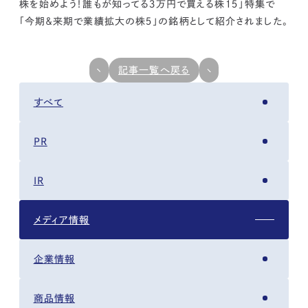
株を始めよう！誰もが知ってる３万円で買える株１５」特集で
kur
土地活用
エリアリンクグループ ジャパントランクル
asul
サイト
ーム
「今期＆来期で業績拡大の株５」の銘柄として紹介されました。
カスタマーハラスメントポリ
プライバシーポリシー
シー
情報セキュリティ・DX方針及び戦略
サイトマップ
記事一覧へ戻る
©2025 AREALINK.
すべて
PR
IR
メディア情報
企業情報
商品情報