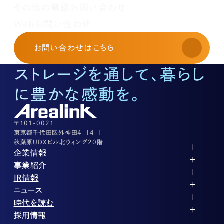
その他の電話お問い合わせ
レンタルオフィスに関する
Webお問い合わせ
お申し込み・お問い合わせ
03-3526-8568
お問い合わせ
はこちら
土地活用に関するお問い合わせ
03-3526-8574
ストレージを通して、暮らし
底地に関するお問い合わせ
03-3526-8572
に豊かな感動を。
株式に関するお問い合わせ
03-3526-8556
その他上記に当てはまらない案件等
03-3526-8556
〒101-0021
東京都千代田区外神田4-14-1
秋葉原UDXビル北ウィング20階
企業情報
代表メッセージ
事業紹介
企業理念
ストレージ事業
IR情報
会社概要
土地権利整備事業
パートナー制度
IRカレンダー
ニュース
役員紹介
オフィス事業
ストレージライフ
中期経営計画
PR
時代を読む
沿革
アセット事業
事業等のリスク
IR
投稿一覧
採用情報
コーポレートガバナンス
IRポリシー