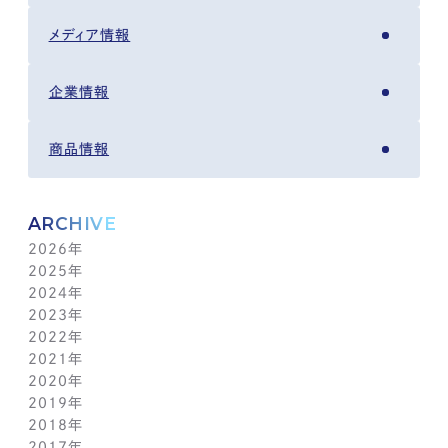
メディア情報
企業情報
商品情報
ARCHIVE
2026年
2025年
8月(3)
2024年
7月(14)
12月(6)
2023年
6月(5)
11月(5)
12月(7)
2022年
5月(6)
10月(8)
11月(5)
12月(3)
2021年
4月(12)
9月(12)
10月(12)
11月(13)
12月(2)
2020年
3月(13)
8月(8)
9月(4)
10月(11)
11月(4)
12月(4)
2019年
2月(9)
7月(10)
8月(5)
9月(3)
10月(4)
11月(2)
12月(2)
2018年
1月(4)
6月(6)
7月(11)
8月(5)
9月(1)
10月(6)
11月(3)
12月(2)
2017年
5月(7)
6月(7)
7月(8)
8月(3)
9月(3)
10月(5)
11月(3)
12月(2)