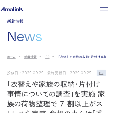
企業情報
新着情報
代表メッセージ
事業紹介
News
企業理念
ストレージ事業
IR情報
会社概要
土地権利整備事業
パートナー制度
IRカレンダー
ニュース
役員紹介
オフィス事業
ストレージライフ
中期経営計画
PR
時代を読む
沿革
アセット事業
事業等のリスク
IR
投稿一覧
採用情報
ホーム
新着情報
PR
「衣替えや家族の収納・片付け事情につ
コーポレートガバナンス
IRポリシー
メディア情報
人材育成・評価制度
サステナビリティ
JA
EN
業績・財務
企業情報
働く環境
ストレージ室数実績
投稿日：2025.09.25 最終更新日：2025.09.25
商品情報
PR
先輩社員インタビュー
IRライブラリ
中途採用
「衣替えや家族の収納・片付け
株式・株主情報
採用エントリー
個人投資家の皆様へ
事情についての調査」を実施 家
よくある質問・用語集
族の荷物整理で 7 割以上がス
IRメール登録
お問い合わせ
免責事項