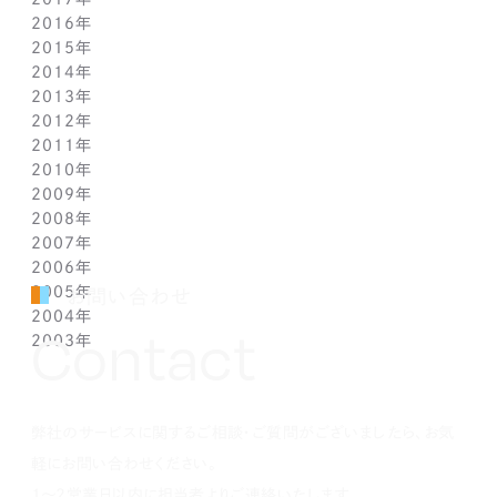
2016年
4月(11)
5月(5)
6月(2)
7月(6)
8月(2)
9月(3)
10月(4)
11月(7)
12月(2)
2015年
3月(9)
4月(11)
5月(12)
6月(2)
7月(7)
8月(3)
9月(1)
10月(8)
11月(5)
12月(2)
2014年
2月(10)
3月(6)
4月(5)
5月(4)
6月(1)
7月(5)
8月(4)
9月(7)
10月(5)
11月(3)
12月(3)
2013年
1月(5)
2月(13)
3月(8)
4月(6)
5月(5)
6月(1)
7月(5)
8月(8)
9月(5)
10月(7)
11月(6)
12月(2)
2012年
1月(2)
2月(9)
3月(8)
4月(6)
5月(3)
6月(1)
7月(7)
8月(6)
9月(2)
10月(7)
11月(7)
12月(6)
2011年
1月(3)
2月(8)
3月(9)
4月(6)
5月(4)
6月(7)
7月(7)
8月(3)
9月(3)
10月(7)
11月(6)
12月(1)
2010年
1月(2)
2月(7)
3月(3)
4月(5)
5月(9)
6月(1)
7月(6)
8月(8)
9月(6)
10月(5)
11月(1)
12月(1)
2009年
1月(3)
2月(6)
3月(4)
4月(7)
5月(3)
6月(5)
7月(7)
8月(5)
9月(7)
10月(1)
11月(1)
12月(1)
2008年
1月(1)
2月(4)
3月(6)
4月(3)
5月(4)
6月(5)
7月(9)
8月(4)
9月(1)
10月(2)
11月(1)
11月(6)
2007年
1月(2)
2月(5)
3月(3)
4月(3)
5月(4)
6月(6)
7月(3)
8月(1)
8月(2)
10月(2)
10月(9)
11月(4)
2006年
1月(1)
2月(5)
3月(2)
4月(4)
5月(3)
6月(1)
7月(3)
7月(4)
9月(1)
9月(3)
10月(2)
12月(2)
2005年
2月(7)
3月(3)
4月(7)
5月(5)
5月(2)
5月(2)
8月(2)
8月(1)
9月(2)
11月(2)
12月(1)
お問い合わせ
2004年
1月(1)
2月(5)
3月(3)
4月(1)
4月(1)
4月(1)
7月(3)
7月(5)
8月(4)
10月(1)
11月(1)
10月(2)
Contact
2003年
1月(3)
2月(6)
3月(1)
3月(1)
3月(3)
5月(2)
6月(2)
7月(3)
9月(2)
10月(2)
8月(4)
12月(4)
1月(3)
2月(4)
2月(4)
2月(4)
4月(2)
5月(3)
6月(2)
8月(2)
8月(3)
7月(1)
11月(2)
10月(2)
1月(1)
1月(1)
1月(1)
3月(4)
4月(3)
5月(2)
7月(1)
7月(1)
5月(3)
10月(1)
8月(3)
2月(4)
3月(3)
4月(4)
5月(5)
6月(1)
4月(1)
8月(4)
弊社のサービスに関するご相談・ご質問がございましたら、お気
1月(2)
2月(4)
3月(4)
3月(1)
5月(5)
3月(2)
7月(1)
2月(5)
2月(6)
4月(1)
2月(4)
5月(1)
軽にお問い合わせください。
1月(2)
3月(5)
1月(1)
4月(2)
1～2営業日以内に担当者よりご連絡いたします。