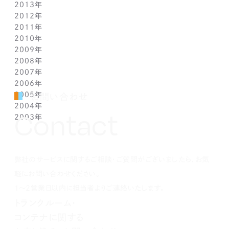
2013年
1月(5)
2月(13)
3月(8)
4月(6)
5月(5)
6月(1)
7月(5)
8月(8)
9月(5)
10月(7)
11月(6)
12月(2)
2012年
1月(2)
2月(9)
3月(8)
4月(6)
5月(3)
6月(1)
7月(7)
8月(6)
9月(2)
10月(7)
11月(7)
12月(6)
2011年
1月(3)
2月(8)
3月(9)
4月(6)
5月(4)
6月(7)
7月(7)
8月(3)
9月(3)
10月(7)
11月(6)
12月(1)
2010年
1月(2)
2月(7)
3月(3)
4月(5)
5月(9)
6月(1)
7月(6)
8月(8)
9月(6)
10月(5)
11月(1)
12月(1)
2009年
1月(3)
2月(6)
3月(4)
4月(7)
5月(3)
6月(5)
7月(7)
8月(5)
9月(7)
10月(1)
11月(1)
12月(1)
2008年
1月(1)
2月(4)
3月(6)
4月(3)
5月(4)
6月(5)
7月(9)
8月(4)
9月(1)
10月(2)
11月(1)
11月(6)
2007年
1月(2)
2月(5)
3月(3)
4月(3)
5月(4)
6月(6)
7月(3)
8月(1)
8月(2)
10月(2)
10月(9)
11月(4)
2006年
1月(1)
2月(5)
3月(2)
4月(4)
5月(3)
6月(1)
7月(3)
7月(4)
9月(1)
9月(3)
10月(2)
12月(2)
2005年
2月(7)
3月(3)
4月(7)
5月(5)
5月(2)
5月(2)
8月(2)
8月(1)
9月(2)
11月(2)
12月(1)
お問い合わせ
2004年
1月(1)
2月(5)
3月(3)
4月(1)
4月(1)
4月(1)
7月(3)
7月(5)
8月(4)
10月(1)
11月(1)
10月(2)
Contact
2003年
1月(3)
2月(6)
3月(1)
3月(1)
3月(3)
5月(2)
6月(2)
7月(3)
9月(2)
10月(2)
8月(4)
12月(4)
1月(3)
2月(4)
2月(4)
2月(4)
4月(2)
5月(3)
6月(2)
8月(2)
8月(3)
7月(1)
11月(2)
10月(2)
1月(1)
1月(1)
1月(1)
3月(4)
4月(3)
5月(2)
7月(1)
7月(1)
5月(3)
10月(1)
8月(3)
2月(4)
3月(3)
4月(4)
5月(5)
6月(1)
4月(1)
8月(4)
弊社のサービスに関するご相談・ご質問がございましたら、お気
1月(2)
2月(4)
3月(4)
3月(1)
5月(5)
3月(2)
7月(1)
2月(5)
2月(6)
4月(1)
2月(4)
5月(1)
軽にお問い合わせください。
1月(2)
3月(5)
1月(1)
4月(2)
1～2営業日以内に担当者よりご連絡いたします。
2月(3)
3月(1)
トランクルーム・
1月(2)
2月(5)
コンテナに関する
1月(1)