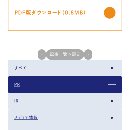
kur
土地活用
エリアリンクグループ ジャパントランクル
asul
サイト
ーム
PDF版ダウンロード（0.8MB）
カスタマーハラスメントポリ
プライバシーポリシー
シー
情報セキュリティ・DX方針及び戦略
サイトマップ
©2025 AREALINK.
記事一覧へ戻る
すべて
PR
IR
メディア情報