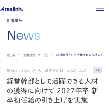
企業情報
新着情報
代表メッセージ
事業紹介
News
企業理念
ストレージ事業
IR情報
会社概要
土地権利整備事業
パートナー制度
IRカレンダー
ニュース
役員紹介
オフィス事業
ストレージライフ
中期経営計画
PR
時代を読む
沿革
アセット事業
事業等のリスク
IR
投稿一覧
採用情報
ホーム
新着情報
PR
経営幹部として活躍できる人材の獲得に
コーポレートガバナンス
IRポリシー
メディア情報
人材育成・評価制度
サステナビリティ
JA
EN
業績・財務
企業情報
働く環境
ストレージ室数実績
投稿日：2025.07.16 最終更新日：2025.12.23
商品情報
PR
先輩社員インタビュー
IRライブラリ
中途採用
経営幹部として活躍できる人材
株式・株主情報
採用エントリー
個人投資家の皆様へ
の獲得に向けて 2027年卒 新
よくある質問・用語集
卒初任給の引き上げを実施
IRメール登録
お問い合わせ
免責事項