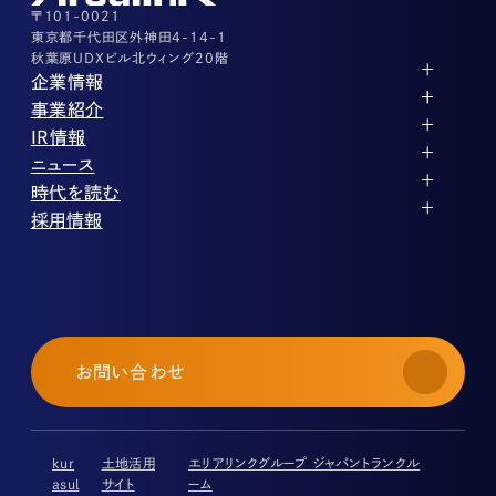
03-3526-8556
〒101-0021
東京都千代田区外神田4-14-1
秋葉原UDXビル北ウィング20階
企業情報
代表メッセージ
事業紹介
企業理念
ストレージ事業
IR情報
会社概要
土地権利整備事業
パートナー制度
IRカレンダー
ニュース
役員紹介
オフィス事業
ストレージライフ
中期経営計画
PR
時代を読む
沿革
アセット事業
事業等のリスク
IR
投稿一覧
採用情報
コーポレートガバナンス
IRポリシー
メディア情報
人材育成・評価制度
サステナビリティ
業績・財務
企業情報
働く環境
ストレージ室数実績
商品情報
先輩社員インタビュー
IRライブラリ
中途採用
株式・株主情報
採用エントリー
個人投資家の皆様へ
お問い合わせ
よくある質問・用語集
IRメール登録
免責事項
kur
土地活用
エリアリンクグループ ジャパントランクル
asul
サイト
ーム