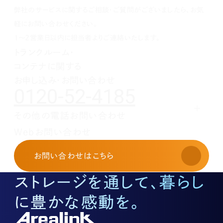
2月(4)
3月(3)
4月(4)
5月(5)
6月(1)
4月(1)
8月(4)
弊社のサービスに関するご相談・ご質問がございましたら、お気
1月(2)
2月(4)
3月(4)
3月(1)
5月(5)
3月(2)
7月(1)
2月(5)
2月(6)
4月(1)
2月(4)
5月(1)
軽にお問い合わせください。
1月(2)
3月(5)
1月(1)
4月(2)
1～2営業日以内に担当者よりご連絡いたします。
2月(3)
3月(1)
トランクルーム・
1月(2)
2月(5)
コンテナに関する
1月(1)
お申し込み・お問い合わせ
0120-52-4185
その他の電話お問い合わせ
レンタルオフィスに関する
Webお問い合わせ
お申し込み・お問い合わせ
03-3526-8568
お問い合わせ
はこちら
土地活用に関するお問い合わせ
03-3526-8574
ストレージを通して、暮らし
底地に関するお問い合わせ
03-3526-8572
に豊かな感動を。
株式に関するお問い合わせ
03-3526-8556
その他上記に当てはまらない案件等