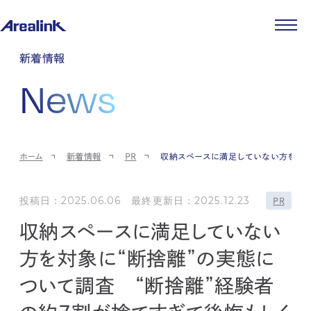
企業情報
新着情報
代表メッセージ
事業紹介
News
企業理念
ストレージ事業
IR情報
会社概要
土地権利整備事業
パートナー制度
IRカレンダー
ニュース
役員紹介
オフィス事業
ストレージライフ
中期経営計画
PR
時代を読む
沿革
アセット事業
事業等のリスク
IR
投稿一覧
採用情報
ホーム
新着情報
PR
収納スペースに満足していない方を対象
コーポレートガバナンス
IRポリシー
メディア情報
人材育成・評価制度
サステナビリティ
JA
EN
業績・財務
企業情報
働く環境
ストレージ室数実績
投稿日：2025.06.06 最終更新日：2025.12.23
商品情報
PR
先輩社員インタビュー
IRライブラリ
中途採用
収納スペースに満足していない
株式・株主情報
採用エントリー
個人投資家の皆様へ
方を対象に“断捨離”の実態に
よくある質問・用語集
ついて調査 “断捨離”経験者
IRメール登録
お問い合わせ
免責事項