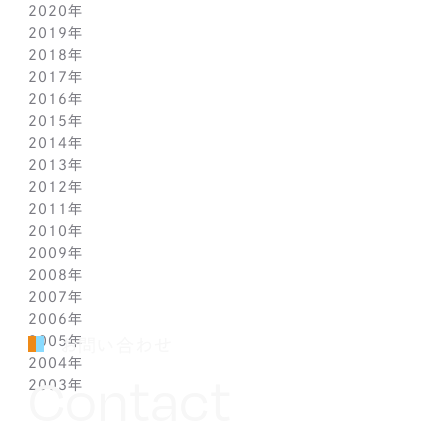
2020年
3月(13)
8月(8)
9月(4)
10月(11)
11月(4)
12月(4)
2019年
2月(9)
7月(10)
8月(5)
9月(3)
10月(4)
11月(2)
12月(2)
2018年
1月(4)
6月(6)
7月(11)
8月(5)
9月(1)
10月(6)
11月(3)
12月(2)
2017年
5月(7)
6月(7)
7月(8)
8月(3)
9月(3)
10月(5)
11月(3)
12月(2)
2016年
4月(11)
5月(5)
6月(2)
7月(6)
8月(2)
9月(3)
10月(4)
11月(7)
12月(2)
2015年
3月(9)
4月(11)
5月(12)
6月(2)
7月(7)
8月(3)
9月(1)
10月(8)
11月(5)
12月(2)
2014年
2月(10)
3月(6)
4月(5)
5月(4)
6月(1)
7月(5)
8月(4)
9月(7)
10月(5)
11月(3)
12月(3)
2013年
1月(5)
2月(13)
3月(8)
4月(6)
5月(5)
6月(1)
7月(5)
8月(8)
9月(5)
10月(7)
11月(6)
12月(2)
2012年
1月(2)
2月(9)
3月(8)
4月(6)
5月(3)
6月(1)
7月(7)
8月(6)
9月(2)
10月(7)
11月(7)
12月(6)
2011年
1月(3)
2月(8)
3月(9)
4月(6)
5月(4)
6月(7)
7月(7)
8月(3)
9月(3)
10月(7)
11月(6)
12月(1)
2010年
1月(2)
2月(7)
3月(3)
4月(5)
5月(9)
6月(1)
7月(6)
8月(8)
9月(6)
10月(5)
11月(1)
12月(1)
2009年
1月(3)
2月(6)
3月(4)
4月(7)
5月(3)
6月(5)
7月(7)
8月(5)
9月(7)
10月(1)
11月(1)
12月(1)
2008年
1月(1)
2月(4)
3月(6)
4月(3)
5月(4)
6月(5)
7月(9)
8月(4)
9月(1)
10月(2)
11月(1)
11月(6)
2007年
1月(2)
2月(5)
3月(3)
4月(3)
5月(4)
6月(6)
7月(3)
8月(1)
8月(2)
10月(2)
10月(9)
11月(4)
2006年
1月(1)
2月(5)
3月(2)
4月(4)
5月(3)
6月(1)
7月(3)
7月(4)
9月(1)
9月(3)
10月(2)
12月(2)
2005年
2月(7)
3月(3)
4月(7)
5月(5)
5月(2)
5月(2)
8月(2)
8月(1)
9月(2)
11月(2)
12月(1)
お問い合わせ
2004年
1月(1)
2月(5)
3月(3)
4月(1)
4月(1)
4月(1)
7月(3)
7月(5)
8月(4)
10月(1)
11月(1)
10月(2)
Contact
2003年
1月(3)
2月(6)
3月(1)
3月(1)
3月(3)
5月(2)
6月(2)
7月(3)
9月(2)
10月(2)
8月(4)
12月(4)
1月(3)
2月(4)
2月(4)
2月(4)
4月(2)
5月(3)
6月(2)
8月(2)
8月(3)
7月(1)
11月(2)
10月(2)
1月(1)
1月(1)
1月(1)
3月(4)
4月(3)
5月(2)
7月(1)
7月(1)
5月(3)
10月(1)
8月(3)