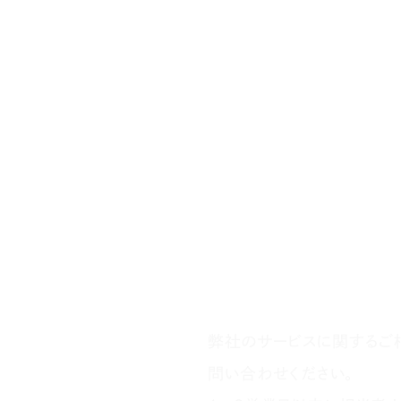
弊社のサービスに関するご
問い合わせください。