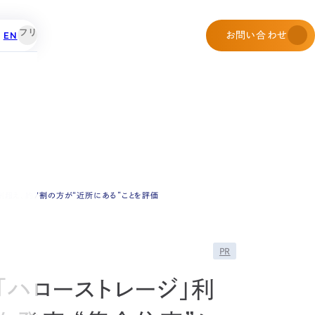
EN
お問い合わせ
割超え、約7割の方が“近所にある”ことを評価
PR
「ハローストレージ」利