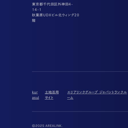
東京都千代田区外神田4-
14-1
秋葉原UDXビル北ウィング20
階
kur
土地活用
エリアリンクグループ ジャパントランクル
asul
サイト
ーム
©2025 AREALINK.