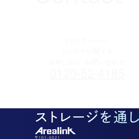
1月(3)
2月(4)
2月(4)
2月(4)
4月(2)
5月(3)
6月(2)
8月(2)
8月(3)
7月(1)
11月(2)
10月(2)
1月(1)
1月(1)
1月(1)
3月(4)
4月(3)
5月(2)
7月(1)
7月(1)
5月(3)
10月(1)
8月(3)
2月(4)
3月(3)
4月(4)
5月(5)
6月(1)
4月(1)
8月(4)
1月(2)
2月(4)
3月(4)
3月(1)
5月(5)
3月(2)
7月(1)
2月(5)
2月(6)
4月(1)
2月(4)
5月(1)
1月(2)
3月(5)
1月(1)
4月(2)
トランクルーム・
2月(3)
3月(1)
コンテナに関する
1月(2)
2月(5)
お申し込み・お問い合わせ
1月(1)
0120-52-4185
ストレージを通
〒101-0021