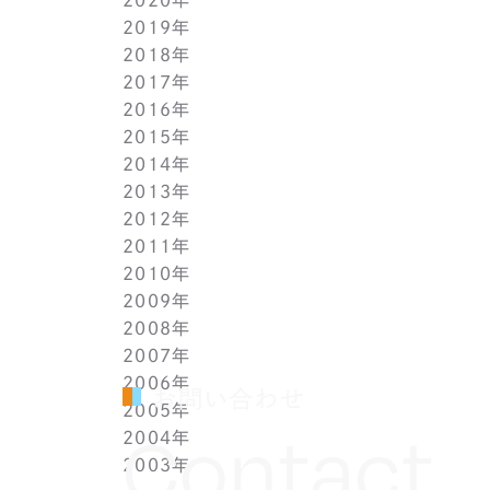
2019年
2月(9)
7月(10)
8月(5)
9月(3)
10月(4)
11月(2)
12月(2)
2018年
1月(4)
6月(6)
7月(11)
8月(5)
9月(1)
10月(6)
11月(3)
12月(2)
2017年
5月(7)
6月(7)
7月(8)
8月(3)
9月(3)
10月(5)
11月(3)
12月(2)
2016年
4月(11)
5月(5)
6月(2)
7月(6)
8月(2)
9月(3)
10月(4)
11月(7)
12月(2)
2015年
3月(9)
4月(11)
5月(12)
6月(2)
7月(7)
8月(3)
9月(1)
10月(8)
11月(5)
12月(2)
2014年
2月(10)
3月(6)
4月(5)
5月(4)
6月(1)
7月(5)
8月(4)
9月(7)
10月(5)
11月(3)
12月(3)
2013年
1月(5)
2月(13)
3月(8)
4月(6)
5月(5)
6月(1)
7月(5)
8月(8)
9月(5)
10月(7)
11月(6)
12月(2)
2012年
1月(2)
2月(9)
3月(8)
4月(6)
5月(3)
6月(1)
7月(7)
8月(6)
9月(2)
10月(7)
11月(7)
12月(6)
2011年
1月(3)
2月(8)
3月(9)
4月(6)
5月(4)
6月(7)
7月(7)
8月(3)
9月(3)
10月(7)
11月(6)
12月(1)
2010年
1月(2)
2月(7)
3月(3)
4月(5)
5月(9)
6月(1)
7月(6)
8月(8)
9月(6)
10月(5)
11月(1)
12月(1)
2009年
1月(3)
2月(6)
3月(4)
4月(7)
5月(3)
6月(5)
7月(7)
8月(5)
9月(7)
10月(1)
11月(1)
12月(1)
2008年
1月(1)
2月(4)
3月(6)
4月(3)
5月(4)
6月(5)
7月(9)
8月(4)
9月(1)
10月(2)
11月(1)
11月(6)
2007年
1月(2)
2月(5)
3月(3)
4月(3)
5月(4)
6月(6)
7月(3)
8月(1)
8月(2)
10月(2)
10月(9)
11月(4)
2006年
1月(1)
2月(5)
3月(2)
4月(4)
5月(3)
6月(1)
7月(3)
7月(4)
9月(1)
9月(3)
10月(2)
12月(2)
お問い合わせ
2005年
2月(7)
3月(3)
4月(7)
5月(5)
5月(2)
5月(2)
8月(2)
8月(1)
9月(2)
11月(2)
12月(1)
Contact
2004年
1月(1)
2月(5)
3月(3)
4月(1)
4月(1)
4月(1)
7月(3)
7月(5)
8月(4)
10月(1)
11月(1)
10月(2)
2003年
1月(3)
2月(6)
3月(1)
3月(1)
3月(3)
5月(2)
6月(2)
7月(3)
9月(2)
10月(2)
8月(4)
12月(4)