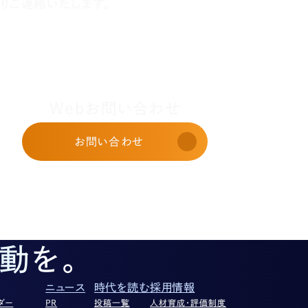
りご連絡いたします。
Webお問い合わせ
お問い合わせ
動を。
ニュース
時代を読む
採用情報
ダー
PR
投稿一覧
人材育成・評価制度