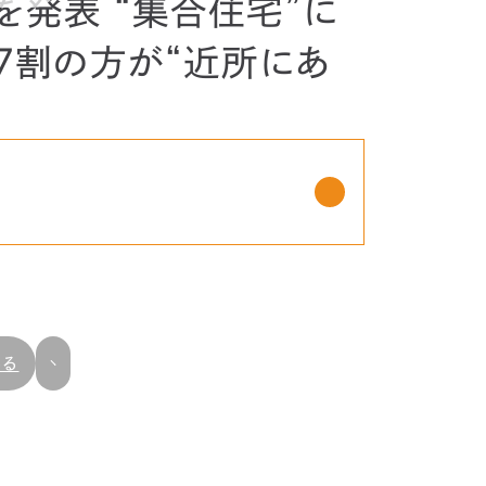
を発表 “集合住宅”に
7割の方が“近所にあ
戻る