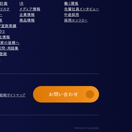
営計画
IR
働く環境
リスク
メディア情報
先輩社員インタビュー
ー
企業情報
中途採用
務
商品情報
採用エントリー
ジ室数実績
ラリ
主情報
資家の皆様へ
質問・用語集
ル登録
項
お問い合わせ
び戦略
サイトマップ