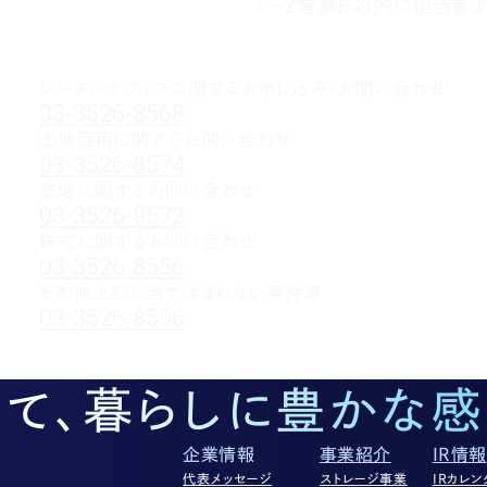
1～2営業日以内に担当者よ
レンタルオフィスに関する
お申し込み・お問い合わせ
03-3526-8568
土地活用に関するお問い合わせ
03-3526-8574
底地に関するお問い合わせ
03-3526-8572
株式に関するお問い合わせ
03-3526-8556
その他上記に当てはまらない案件等
03-3526-8556
して、暮らしに豊かな感
企業情報
事業紹介
IR情報
代表メッセージ
ストレージ事業
IRカレン