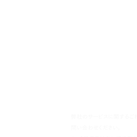
弊社のサービスに関するご
問い合わせください。