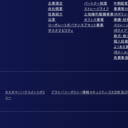
企業理念
パートナー制度
中期経
会社概要
ストレージライフ
事業等の
役員紹介
土地権利整備事業
IRポリシ
沿革
オフィス事業
業績・財
コーポレートガバナンス
アセット事業
ストレー
サステナビリティ
IRライブ
株式・株
個人投
よくある
IRメー
免責事
カスタマーハラスメントポリ
プライバシーポリシー
情報セキュリティ・DX方針及
シー