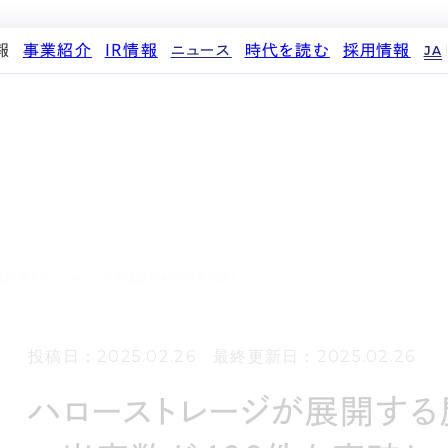
報
事業紹介
IR情報
ニュース
時代を読む
採用情報
JA
代表メッセージ
ストレージ事業
IRカレンダー
PR
投稿一覧
人材育成・評価制度
企業理念
中期経営計画
IR
働く環境
パートナー制度
会社概要
事業等のリスク
メディア情報
先輩社員インタビュー
ストレージライフ
役員紹介
IRポリシー
企業情報
中途採用
土地権利整備事業
沿革
業績・財務
商品情報
採用エントリー
オフィス事業
コーポレートガバナンス
ストレージ室数実績
アセット事業
サステナビリティ
IRライブラリ
屋内型トランクルームの出店数が400件を突破！
株式・株主情報
個人投資家の皆様へ
投稿日：2025.02.26 最終更新日：2025.02.26
よくある質問・用語集
IRメール登録
ハローストレージが展開する
免責事項