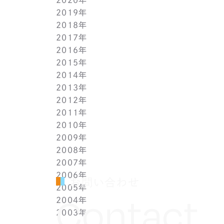
2019年
2月(9)
7月(10)
8月(5)
9月(3)
10月(4)
11月(2)
12月(2)
2018年
1月(4)
6月(6)
7月(11)
8月(5)
9月(1)
10月(6)
11月(3)
12月(2)
2017年
5月(7)
6月(7)
7月(8)
8月(3)
9月(3)
10月(5)
11月(3)
12月(2)
2016年
4月(11)
5月(5)
6月(2)
7月(6)
8月(2)
9月(3)
10月(4)
11月(7)
12月(2)
2015年
3月(9)
4月(11)
5月(12)
6月(2)
7月(7)
8月(3)
9月(1)
10月(8)
11月(5)
12月(2)
2014年
2月(10)
3月(6)
4月(5)
5月(4)
6月(1)
7月(5)
8月(4)
9月(7)
10月(5)
11月(3)
12月(3)
2013年
1月(5)
2月(13)
3月(8)
4月(6)
5月(5)
6月(1)
7月(5)
8月(8)
9月(5)
10月(7)
11月(6)
12月(2)
2012年
1月(2)
2月(9)
3月(8)
4月(6)
5月(3)
6月(1)
7月(7)
8月(6)
9月(2)
10月(7)
11月(7)
12月(6)
2011年
1月(3)
2月(8)
3月(9)
4月(6)
5月(4)
6月(7)
7月(7)
8月(3)
9月(3)
10月(7)
11月(6)
12月(1)
2010年
1月(2)
2月(7)
3月(3)
4月(5)
5月(9)
6月(1)
7月(6)
8月(8)
9月(6)
10月(5)
11月(1)
12月(1)
2009年
1月(3)
2月(6)
3月(4)
4月(7)
5月(3)
6月(5)
7月(7)
8月(5)
9月(7)
10月(1)
11月(1)
12月(1)
2008年
1月(1)
2月(4)
3月(6)
4月(3)
5月(4)
6月(5)
7月(9)
8月(4)
9月(1)
10月(2)
11月(1)
11月(6)
2007年
1月(2)
2月(5)
3月(3)
4月(3)
5月(4)
6月(6)
7月(3)
8月(1)
8月(2)
10月(2)
10月(9)
11月(4)
2006年
1月(1)
2月(5)
3月(2)
4月(4)
5月(3)
6月(1)
7月(3)
7月(4)
9月(1)
9月(3)
10月(2)
12月(2)
お問い合わせ
2005年
2月(7)
3月(3)
4月(7)
5月(5)
5月(2)
5月(2)
8月(2)
8月(1)
9月(2)
11月(2)
12月(1)
Contact
2004年
1月(1)
2月(5)
3月(3)
4月(1)
4月(1)
4月(1)
7月(3)
7月(5)
8月(4)
10月(1)
11月(1)
10月(2)
2003年
1月(3)
2月(6)
3月(1)
3月(1)
3月(3)
5月(2)
6月(2)
7月(3)
9月(2)
10月(2)
8月(4)
12月(4)