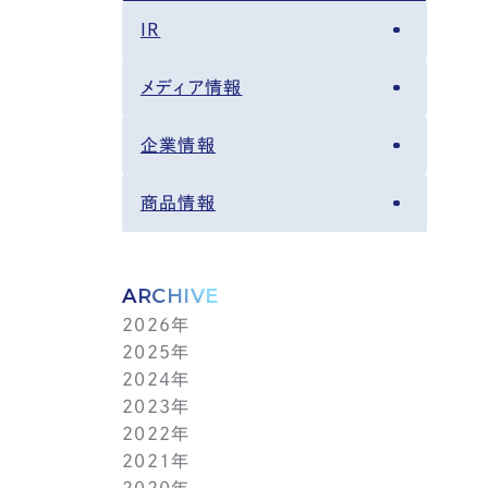
IR
メディア情報
企業情報
商品情報
ARCHIVE
2026年
2025年
8月(4)
2024年
7月(14)
12月(6)
2023年
6月(5)
11月(5)
12月(7)
2022年
5月(6)
10月(8)
11月(5)
12月(3)
2021年
4月(12)
9月(12)
10月(12)
11月(13)
12月(2)
2020年
3月(13)
8月(8)
9月(4)
10月(11)
11月(4)
12月(4)