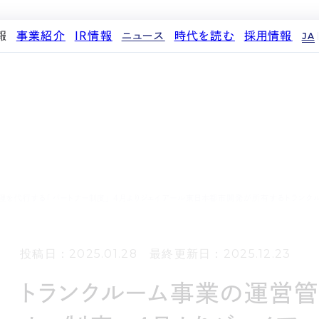
報
事業紹介
IR情報
ニュース
時代を読む
採用情報
JA
代表メッセージ
ストレージ事業
IRカレンダー
PR
投稿一覧
人材育成・評価制度
企業理念
中期経営計画
IR
働く環境
パートナー制度
会社概要
事業等のリスク
メディア情報
先輩社員インタビュー
ストレージライフ
役員紹介
IRポリシー
企業情報
中途採用
土地権利整備事業
沿革
業績・財務
商品情報
採用エントリー
オフィス事業
コーポレートガバナンス
ストレージ室数実績
アセット事業
サステナビリティ
IRライブラリ
する「パートナー制度」 4月よりジェイアール東日本都市開発が所有するトランクルームの約2000室を支援開始 
株式・株主情報
個人投資家の皆様へ
投稿日：2025.01.28 最終更新日：2025.12.23
よくある質問・用語集
IRメール登録
トランクルーム事業の運営管
免責事項