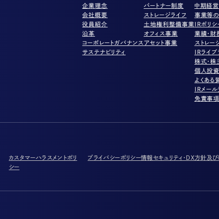
企業理念
パートナー制度
中期経
会社概要
ストレージライフ
事業等の
役員紹介
土地権利整備事業
IRポリシ
沿革
オフィス事業
業績・財
コーポレートガバナンス
アセット事業
ストレー
サステナビリティ
IRライブ
株式・株
個人投
よくある
IRメー
免責事
カスタマーハラスメントポリ
プライバシーポリシー
情報セキュリティ・DX方針及
シー