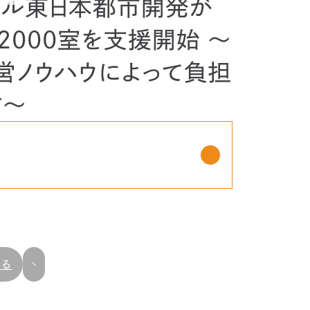
アール東日本都市開発が
2000室を支援開始 ～
営ノウハウによって負担
す～
戻る