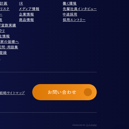
営計画
IR
働く環境
リスク
メディア情報
先輩社員インタビュー
ー
企業情報
中途採用
務
商品情報
採用エントリー
ジ室数実績
ラリ
主情報
資家の皆様へ
質問・用語集
ル登録
項
お問い合わせ
び戦略
サイトマップ