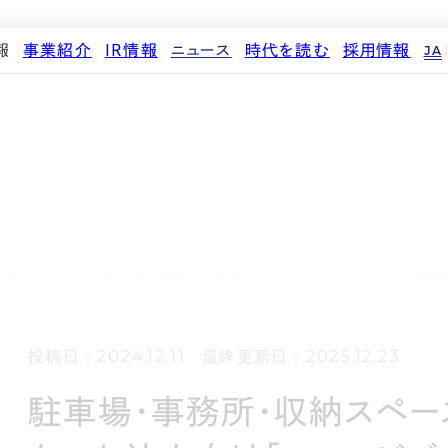
報
事業紹介
IR情報
ニュース
時代を読む
採用情報
JA
代表メッセージ
ストレージ事業
IRカレンダー
PR
投稿一覧
人材育成・評価制度
企業理念
中期経営計画
IR
働く環境
パートナー制度
会社概要
事業等のリスク
メディア情報
先輩社員インタビュー
ストレージライフ
役員紹介
IRポリシー
企業情報
中途採用
土地権利整備事業
沿革
業績・財務
商品情報
採用エントリー
オフィス事業
コーポレートガバナンス
ストレージ室数実績
アセット事業
サステナビリティ
IRライブラリ
パッケージになった法人向け「ハロービズストレージ」 「ハロービズストレージ藤井寺北條町」が12月オープン
株式・株主情報
個人投資家の皆様へ
投稿日：2024.12.11 最終更新日：2025.12.23
よくある質問・用語集
IRメール登録
駐車場・事務所・収納スペー
免責事項