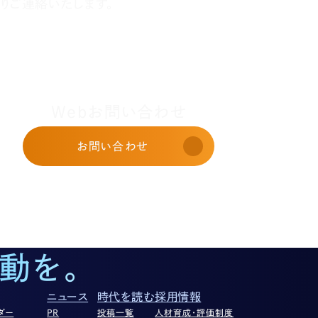
りご連絡いたします。
Webお問い合わせ
お問い合わせ
動を。
ニュース
時代を読む
採用情報
ダー
PR
投稿一覧
人材育成・評価制度