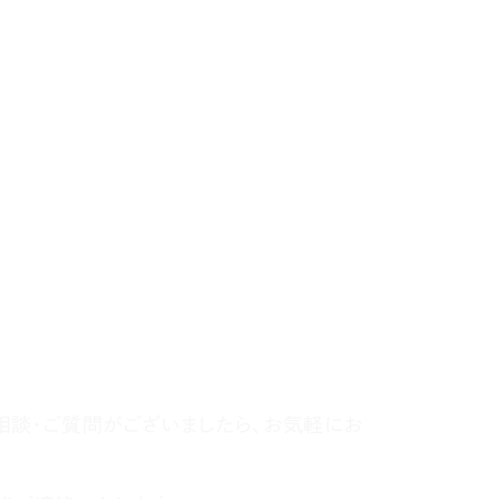
相談・ご質問がございましたら、お気軽にお