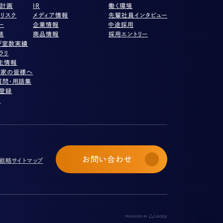
営計画
IR
働く環境
リスク
メディア情報
先輩社員インタビュー
ー
企業情報
中途採用
務
商品情報
採用エントリー
ジ室数実績
ラリ
主情報
資家の皆様へ
質問・用語集
ル登録
項
お問い合わせ
び戦略
サイトマップ