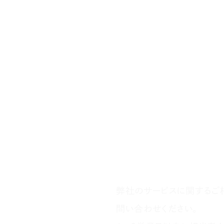
弊社のサービスに関するご
問い合わせください。