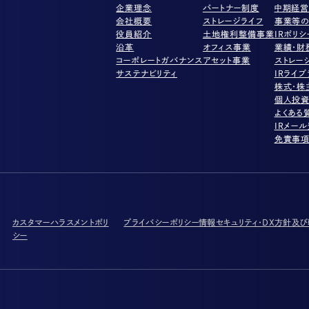
企業理念
パートナー制度
中期経
会社概要
ストレージライフ
事業等の
役員紹介
土地権利整備事業
IRポリシ
沿革
オフィス事業
業績・財
コーポレートガバナンス
アセット事業
ストレー
サステナビリティ
IRライブ
株式・株
個人投
よくある
IRメー
免責事
カスタマーハラスメントポリ
プライバシーポリシー
情報セキュリティ・DX方針及
シー