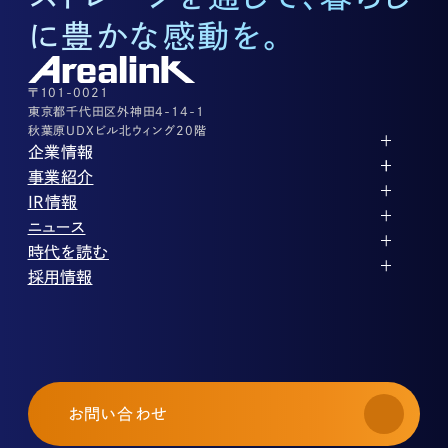
03-3526-8572
に豊かな感動を。
株式に関するお問い合わせ
03-3526-8556
その他上記に当てはまらない案件等
03-3526-8556
〒101-0021
東京都千代田区外神田4-14-1
秋葉原UDXビル北ウィング20階
企業情報
代表メッセージ
事業紹介
企業理念
ストレージ事業
IR情報
会社概要
土地権利整備事業
パートナー制度
IRカレンダー
ニュース
役員紹介
オフィス事業
ストレージライフ
中期経営計画
PR
時代を読む
沿革
アセット事業
事業等のリスク
IR
投稿一覧
採用情報
コーポレートガバナンス
IRポリシー
メディア情報
人材育成・評価制度
サステナビリティ
業績・財務
企業情報
働く環境
ストレージ室数実績
商品情報
先輩社員インタビュー
IRライブラリ
中途採用
株式・株主情報
採用エントリー
個人投資家の皆様へ
お問い合わせ
よくある質問・用語集
IRメール登録