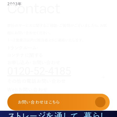
Contact
2003年
1月(3)
2月(6)
3月(1)
3月(1)
3月(3)
5月(2)
6月(2)
7月(3)
9月(2)
10月(2)
8月(4)
12月(4)
1月(3)
2月(4)
2月(4)
2月(4)
4月(2)
5月(3)
6月(2)
8月(2)
8月(3)
7月(1)
11月(2)
10月(2)
1月(1)
1月(1)
1月(1)
3月(4)
4月(3)
5月(2)
7月(1)
7月(1)
5月(3)
10月(1)
8月(3)
2月(4)
3月(3)
4月(4)
5月(5)
6月(1)
4月(1)
8月(4)
弊社のサービスに関するご相談・ご質問がございましたら、お気
1月(2)
2月(4)
3月(4)
3月(1)
5月(5)
3月(2)
7月(1)
2月(5)
2月(6)
4月(1)
2月(4)
5月(1)
軽にお問い合わせください。
1月(2)
3月(5)
1月(1)
4月(2)
1～2営業日以内に担当者よりご連絡いたします。
2月(3)
3月(1)
トランクルーム・
1月(2)
2月(5)
コンテナに関する
1月(1)
お申し込み・お問い合わせ
0120-52-4185
その他の電話お問い合わせ
レンタルオフィスに関する
Webお問い合わせ
お申し込み・お問い合わせ
03-3526-8568
お問い合わせ
はこちら
土地活用に関するお問い合わせ
03-3526-8574
ストレージを通して、暮らし
底地に関するお問い合わせ