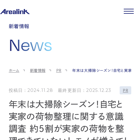
企業情報
新着情報
代表メッセージ
事業紹介
News
企業理念
ストレージ事業
IR情報
会社概要
土地権利整備事業
パートナー制度
IRカレンダー
ニュース
役員紹介
オフィス事業
ストレージライフ
中期経営計画
PR
時代を読む
沿革
アセット事業
事業等のリスク
IR
投稿一覧
採用情報
ホーム
新着情報
PR
年末は大掃除シーズン！自宅と実家の荷
コーポレートガバナンス
IRポリシー
メディア情報
人材育成・評価制度
サステナビリティ
JA
EN
業績・財務
企業情報
働く環境
ストレージ室数実績
投稿日：2024.11.28 最終更新日：2025.12.23
商品情報
PR
先輩社員インタビュー
IRライブラリ
中途採用
年末は大掃除シーズン！自宅と
株式・株主情報
採用エントリー
個人投資家の皆様へ
実家の荷物整理に関する意識
よくある質問・用語集
調査 約5割が実家の荷物を整
IRメール登録
お問い合わせ
免責事項