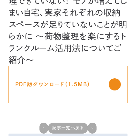
理できていない！ モノが増えてし
kur
土地活用
エリアリンクグループ ジャパントランクル
asul
サイト
ーム
まい自宅、実家それぞれの収納
カスタマーハラスメントポリ
プライバシーポリシー
シー
スペースが足りていないことが明
情報セキュリティ・DX方針及び戦略
サイトマップ
©2025 AREALINK.
らかに ～荷物整理を楽にするト
ランクルーム活用法についてご
紹介～
PDF版ダウンロード（1.5MB）
記事一覧へ戻る