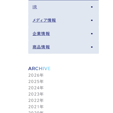
IR
メディア情報
企業情報
商品情報
ARCHIVE
2026年
2025年
8月(4)
2024年
7月(14)
12月(6)
2023年
6月(5)
11月(5)
12月(7)
2022年
5月(6)
10月(8)
11月(5)
12月(3)
2021年
4月(12)
9月(12)
10月(12)
11月(13)
12月(2)
2020年
3月(13)
8月(8)
9月(4)
10月(11)
11月(4)
12月(4)