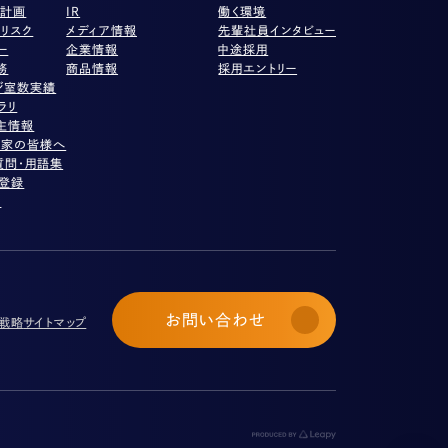
営計画
IR
働く環境
リスク
メディア情報
先輩社員インタビュー
ー
企業情報
中途採用
務
商品情報
採用エントリー
ジ室数実績
ラリ
主情報
資家の皆様へ
質問・用語集
ル登録
項
お問い合わせ
び戦略
サイトマップ