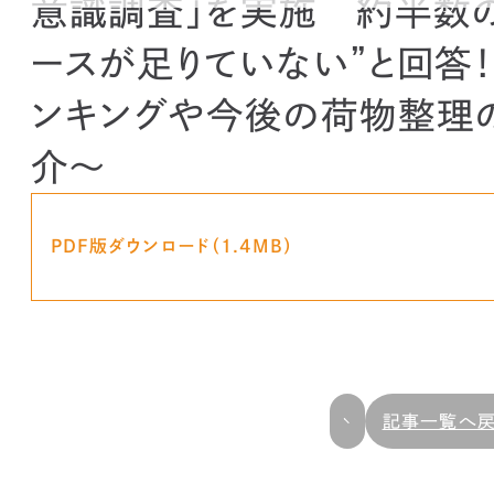
意識調査」を実施 約半数
ースが足りていない”と回答
ンキングや今後の荷物整理
介～
PDF版ダウンロード（1.4MB）
記事一覧へ