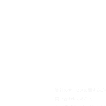
弊社のサービスに関するご
問い合わせください。