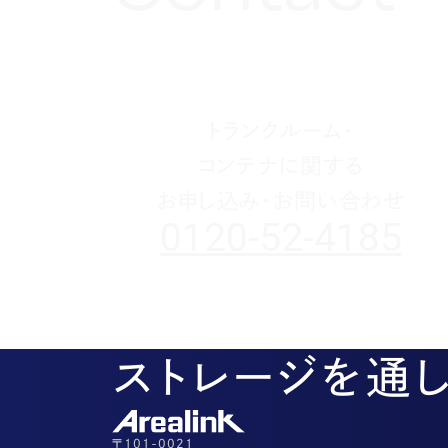
1月(3)
2月(4)
2月(4)
2月(4)
4月(2)
5月(3)
6月(2)
8月(2)
8月(3)
7月(1)
11月(2)
10月(2)
1月(1)
1月(1)
1月(1)
3月(4)
4月(3)
5月(2)
7月(1)
7月(1)
5月(3)
10月(1)
8月(3)
2月(4)
3月(3)
4月(4)
5月(5)
6月(1)
4月(1)
8月(4)
1月(2)
2月(4)
3月(4)
3月(1)
5月(5)
3月(2)
7月(1)
2月(5)
2月(6)
4月(1)
2月(4)
5月(1)
1月(2)
3月(5)
1月(1)
4月(2)
トランクルーム・
2月(3)
3月(1)
コンテナに関する
1月(2)
2月(5)
お申し込み・お問い合わせ
1月(1)
0120-52-4185
ストレージを通
〒101-0021