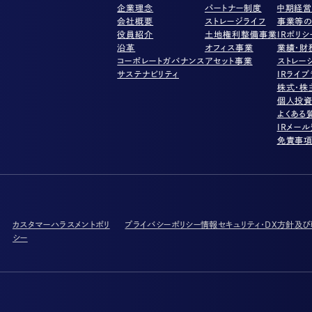
企業理念
パートナー制度
中期経
会社概要
ストレージライフ
事業等の
役員紹介
土地権利整備事業
IRポリシ
沿革
オフィス事業
業績・財
コーポレートガバナンス
アセット事業
ストレー
サステナビリティ
IRライブ
株式・株
個人投
よくある
IRメー
免責事
カスタマーハラスメントポリ
プライバシーポリシー
情報セキュリティ・DX方針及
シー