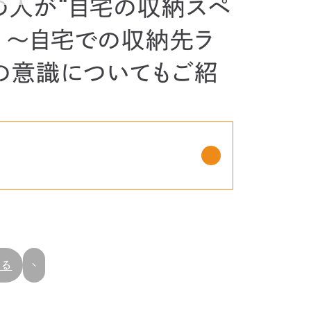
の人が“自宅の収納スペ
！ ～自宅での収納先ラ
の意識についてもご紹
戻る