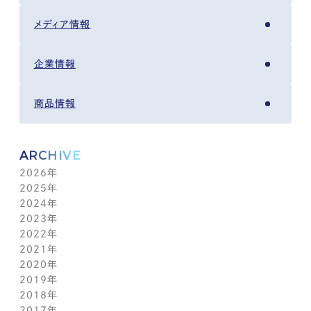
メディア情報
企業情報
商品情報
ARCHIVE
2026年
2025年
8月(4)
2024年
7月(14)
12月(6)
2023年
6月(5)
11月(5)
12月(7)
2022年
5月(6)
10月(8)
11月(5)
12月(3)
2021年
4月(12)
9月(12)
10月(12)
11月(13)
12月(2)
2020年
3月(13)
8月(8)
9月(4)
10月(11)
11月(4)
12月(4)
2019年
2月(9)
7月(10)
8月(5)
9月(3)
10月(4)
11月(2)
12月(2)
2018年
1月(4)
6月(6)
7月(11)
8月(5)
9月(1)
10月(6)
11月(3)
12月(2)
2017年
5月(7)
6月(7)
7月(8)
8月(3)
9月(3)
10月(5)
11月(3)
12月(2)