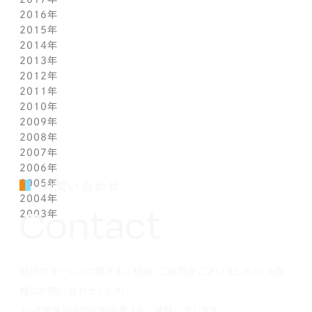
2016年
4月(11)
5月(5)
6月(2)
7月(6)
8月(2)
9月(3)
10月(4)
11月(7)
12月(2)
2015年
3月(9)
4月(11)
5月(12)
6月(2)
7月(7)
8月(3)
9月(1)
10月(8)
11月(5)
12月(2)
2014年
2月(10)
3月(6)
4月(5)
5月(4)
6月(1)
7月(5)
8月(4)
9月(7)
10月(5)
11月(3)
12月(3)
2013年
1月(5)
2月(13)
3月(8)
4月(6)
5月(5)
6月(1)
7月(5)
8月(8)
9月(5)
10月(7)
11月(6)
12月(2)
2012年
1月(2)
2月(9)
3月(8)
4月(6)
5月(3)
6月(1)
7月(7)
8月(6)
9月(2)
10月(7)
11月(7)
12月(6)
2011年
1月(3)
2月(8)
3月(9)
4月(6)
5月(4)
6月(7)
7月(7)
8月(3)
9月(3)
10月(7)
11月(6)
12月(1)
2010年
1月(2)
2月(7)
3月(3)
4月(5)
5月(9)
6月(1)
7月(6)
8月(8)
9月(6)
10月(5)
11月(1)
12月(1)
2009年
1月(3)
2月(6)
3月(4)
4月(7)
5月(3)
6月(5)
7月(7)
8月(5)
9月(7)
10月(1)
11月(1)
12月(1)
2008年
1月(1)
2月(4)
3月(6)
4月(3)
5月(4)
6月(5)
7月(9)
8月(4)
9月(1)
10月(2)
11月(1)
11月(6)
2007年
1月(2)
2月(5)
3月(3)
4月(3)
5月(4)
6月(6)
7月(3)
8月(1)
8月(2)
10月(2)
10月(9)
11月(4)
2006年
1月(1)
2月(5)
3月(2)
4月(4)
5月(3)
6月(1)
7月(3)
7月(4)
9月(1)
9月(3)
10月(2)
12月(2)
2005年
2月(7)
3月(3)
4月(7)
5月(5)
5月(2)
5月(2)
8月(2)
8月(1)
9月(2)
11月(2)
12月(1)
お問い合わせ
2004年
1月(1)
2月(5)
3月(3)
4月(1)
4月(1)
4月(1)
7月(3)
7月(5)
8月(4)
10月(1)
11月(1)
10月(2)
Contact
2003年
1月(3)
2月(6)
3月(1)
3月(1)
3月(3)
5月(2)
6月(2)
7月(3)
9月(2)
10月(2)
8月(4)
12月(4)
1月(3)
2月(4)
2月(4)
2月(4)
4月(2)
5月(3)
6月(2)
8月(2)
8月(3)
7月(1)
11月(2)
10月(2)
1月(1)
1月(1)
1月(1)
3月(4)
4月(3)
5月(2)
7月(1)
7月(1)
5月(3)
10月(1)
8月(3)
2月(4)
3月(3)
4月(4)
5月(5)
6月(1)
4月(1)
8月(4)
弊社のサービスに関するご相談・ご質問がございましたら、お気
1月(2)
2月(4)
3月(4)
3月(1)
5月(5)
3月(2)
7月(1)
2月(5)
2月(6)
4月(1)
2月(4)
5月(1)
軽にお問い合わせください。
1月(2)
3月(5)
1月(1)
4月(2)
1～2営業日以内に担当者よりご連絡いたします。