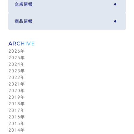
企業情報
商品情報
ARCHIVE
2026年
2025年
8月(2)
2024年
7月(14)
12月(6)
2023年
6月(5)
11月(5)
12月(7)
2022年
5月(6)
10月(8)
11月(5)
12月(3)
2021年
4月(12)
9月(12)
10月(12)
11月(13)
12月(2)
2020年
3月(13)
8月(8)
9月(4)
10月(11)
11月(4)
12月(4)
2019年
2月(9)
7月(10)
8月(5)
9月(3)
10月(4)
11月(2)
12月(2)
2018年
1月(4)
6月(6)
7月(11)
8月(5)
9月(1)
10月(6)
11月(3)
12月(2)
2017年
5月(7)
6月(7)
7月(8)
8月(3)
9月(3)
10月(5)
11月(3)
12月(2)
2016年
4月(11)
5月(5)
6月(2)
7月(6)
8月(2)
9月(3)
10月(4)
11月(7)
12月(2)
2015年
3月(9)
4月(11)
5月(12)
6月(2)
7月(7)
8月(3)
9月(1)
10月(8)
11月(5)
12月(2)
2014年
2月(10)
3月(6)
4月(5)
5月(4)
6月(1)
7月(5)
8月(4)
9月(7)
10月(5)
11月(3)
12月(3)