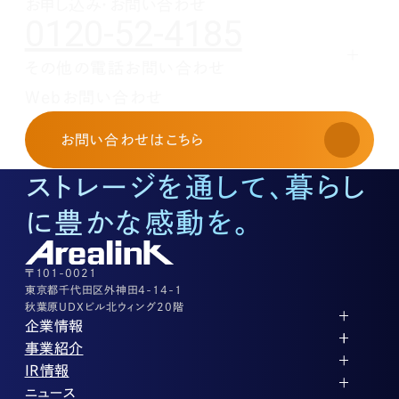
お申し込み・お問い合わせ
0120-52-4185
その他の電話お問い合わせ
レンタルオフィスに関する
Webお問い合わせ
お申し込み・お問い合わせ
03-3526-8568
お問い合わせ
はこちら
土地活用に関するお問い合わせ
03-3526-8574
ストレージを通して、暮らし
底地に関するお問い合わせ
03-3526-8572
に豊かな感動を。
株式に関するお問い合わせ
03-3526-8556
その他上記に当てはまらない案件等
03-3526-8556
〒101-0021
東京都千代田区外神田4-14-1
秋葉原UDXビル北ウィング20階
企業情報
代表メッセージ
事業紹介
企業理念
ストレージ事業
IR情報
会社概要
土地権利整備事業
パートナー制度
IRカレンダー
ニュース