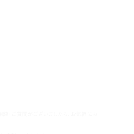
相談・ご質問がございましたら、お気軽にお