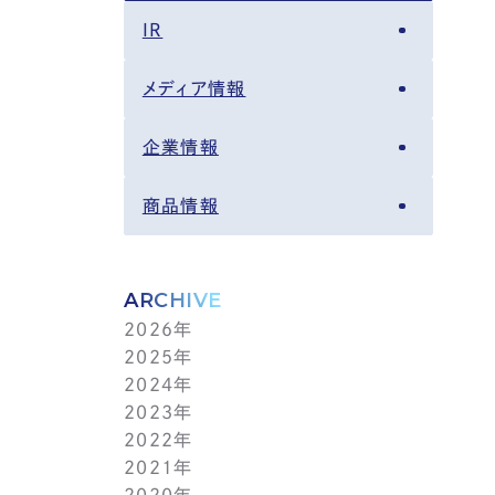
IR
メディア情報
企業情報
商品情報
ARCHIVE
2026年
2025年
8月(1)
2024年
7月(14)
12月(6)
2023年
6月(5)
11月(5)
12月(7)
2022年
5月(6)
10月(8)
11月(5)
12月(3)
2021年
4月(12)
9月(12)
10月(12)
11月(13)
12月(2)
2020年
3月(13)
8月(8)
9月(4)
10月(11)
11月(4)
12月(4)