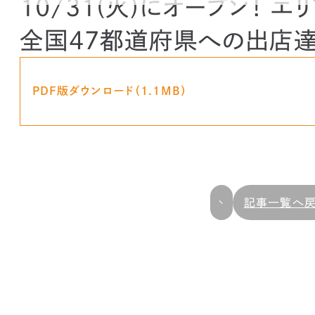
10/31(火)にオープン！ 
全国47都道府県への出店
PDF版ダウンロード（1.1MB）
記事一覧へ