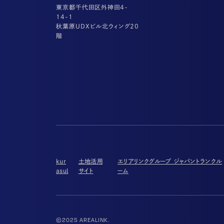
東京都千代田区外神田4-
14-1
秋葉原UDXビル北ウィング20
階
kur
土地活用
エリアリンクグループ ジャパントランクル
asul
サイト
ーム
©2025 AREALINK.