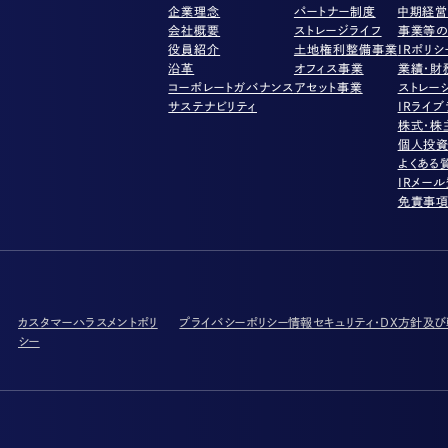
企業理念
パートナー制度
中期経
会社概要
ストレージライフ
事業等の
役員紹介
土地権利整備事業
IRポリシ
沿革
オフィス事業
業績・財
コーポレートガバナンス
アセット事業
ストレー
サステナビリティ
IRライブ
株式・株
個人投
よくある
IRメー
免責事
カスタマーハラスメントポリ
プライバシーポリシー
情報セキュリティ・DX方針及
シー