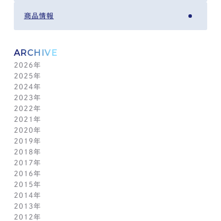
商品情報
ARCHIVE
2026年
2025年
8月(4)
2024年
7月(14)
12月(6)
2023年
6月(5)
11月(5)
12月(7)
2022年
5月(6)
10月(8)
11月(5)
12月(3)
2021年
4月(12)
9月(12)
10月(12)
11月(13)
12月(2)
2020年
3月(13)
8月(8)
9月(4)
10月(11)
11月(4)
12月(4)
2019年
2月(9)
7月(10)
8月(5)
9月(3)
10月(4)
11月(2)
12月(2)
2018年
1月(4)
6月(6)
7月(11)
8月(5)
9月(1)
10月(6)
11月(3)
12月(2)
2017年
5月(7)
6月(7)
7月(8)
8月(3)
9月(3)
10月(5)
11月(3)
12月(2)
2016年
4月(11)
5月(5)
6月(2)
7月(6)
8月(2)
9月(3)
10月(4)
11月(7)
12月(2)
2015年
3月(9)
4月(11)
5月(12)
6月(2)
7月(7)
8月(3)
9月(1)
10月(8)
11月(5)
12月(2)
2014年
2月(10)
3月(6)
4月(5)
5月(4)
6月(1)
7月(5)
8月(4)
9月(7)
10月(5)
11月(3)
12月(3)
2013年
1月(5)
2月(13)
3月(8)
4月(6)
5月(5)
6月(1)
7月(5)
8月(8)
9月(5)
10月(7)
11月(6)
12月(2)
2012年
1月(2)
2月(9)
3月(8)
4月(6)
5月(3)
6月(1)
7月(7)
8月(6)
9月(2)
10月(7)
11月(7)
12月(6)