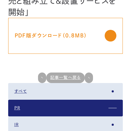
売と組み立て&設置サービスを
kur
土地活用
エリアリンクグループ ジャパントランクル
asul
サイト
ーム
開始」
カスタマーハラスメントポリ
プライバシーポリシー
シー
情報セキュリティ・DX方針及び戦略
サイトマップ
©2025 AREALINK.
PDF版ダウンロード（0.8MB）
記事一覧へ戻る
すべて
PR
IR