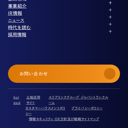
代表メッセージ
事業紹介
企業理念
ストレージ事業
IR情報
会社概要
土地権利整備事業
パートナー制度
IRカレンダー
ニュース
役員紹介
オフィス事業
ストレージライフ
中期経営計画
PR
時代を読む
沿革
アセット事業
事業等のリスク
IR
投稿一覧
採用情報
コーポレートガバナンス
IRポリシー
メディア情報
人材育成・評価制度
サステナビリティ
業績・財務
企業情報
働く環境
ストレージ室数実績
商品情報
先輩社員インタビュー
IRライブラリ
中途採用
株式・株主情報
採用エントリー
個人投資家の皆様へ
お問い合わせ
よくある質問・用語集
IRメール登録
免責事項
kur
土地活用
エリアリンクグループ ジャパントランクル
asul
サイト
ーム
カスタマーハラスメントポリ
プライバシーポリシー
シー
情報セキュリティ・DX方針及び戦略
サイトマップ