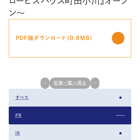
ロービズハウス町田小川』オープ
kur
土地活用
エリアリンクグループ ジャパントランクル
asul
サイト
ーム
ン〜
カスタマーハラスメントポリ
プライバシーポリシー
シー
情報セキュリティ・DX方針及び戦略
サイトマップ
©2025 AREALINK.
PDF版ダウンロード（0.8MB）
記事一覧へ戻る
すべて
PR
IR