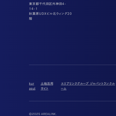
東京都千代田区外神田4-
14-1
秋葉原UDXビル北ウィング20
階
kur
土地活用
エリアリンクグループ ジャパントランクル
asul
サイト
ーム
©2025 AREALINK.