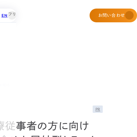
EN
お問い合わせ
を開始
PR
医療従事者の方に向け