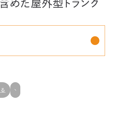
含めた屋外型トランク
戻る