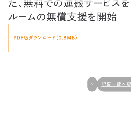
た、無料での運搬サービスを
ルームの無償支援を開始
PDF版ダウンロード（0.8MB）
記事一覧へ