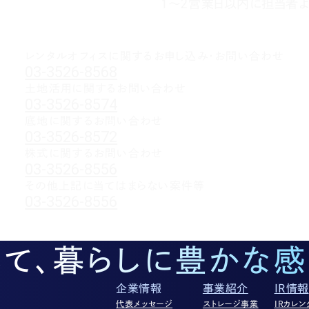
1～2営業日以内に担当者よ
レンタルオフィスに関する
お申し込み・お問い合わせ
03-3526-8568
土地活用に関するお問い合わせ
03-3526-8574
底地に関するお問い合わせ
03-3526-8572
株式に関するお問い合わせ
03-3526-8556
その他上記に当てはまらない案件等
03-3526-8556
して、暮らしに豊かな感
企業情報
事業紹介
IR情報
代表メッセージ
ストレージ事業
IRカレン