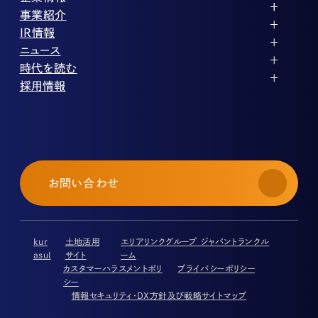
代表メッセージ
事業紹介
企業理念
ストレージ事業
IR情報
会社概要
土地権利整備事業
パートナー制度
IRカレンダー
ニュース
役員紹介
オフィス事業
ストレージライフ
中期経営計画
PR
時代を読む
沿革
アセット事業
事業等のリスク
IR
投稿一覧
採用情報
コーポレートガバナンス
IRポリシー
メディア情報
人材育成・評価制度
サステナビリティ
業績・財務
企業情報
働く環境
ストレージ室数実績
商品情報
先輩社員インタビュー
IRライブラリ
中途採用
株式・株主情報
採用エントリー
個人投資家の皆様へ
お問い合わせ
よくある質問・用語集
IRメール登録
免責事項
kur
土地活用
エリアリンクグループ ジャパントランクル
asul
サイト
ーム
カスタマーハラスメントポリ
プライバシーポリシー
シー
情報セキュリティ・DX方針及び戦略
サイトマップ