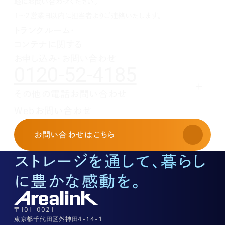
2月(5)
2月(6)
4月(1)
2月(4)
5月(1)
軽にお問い合わせください。
1月(2)
3月(5)
1月(1)
4月(2)
1～2営業日以内に担当者よりご連絡いたします。
2月(3)
3月(1)
トランクルーム・
1月(2)
2月(5)
コンテナに関する
1月(1)
お申し込み・お問い合わせ
0120-52-4185
その他の電話お問い合わせ
レンタルオフィスに関する
Webお問い合わせ
お申し込み・お問い合わせ
03-3526-8568
お問い合わせ
はこちら
土地活用に関するお問い合わせ
03-3526-8574
ストレージを通して、暮らし
底地に関するお問い合わせ
03-3526-8572
に豊かな感動を。
株式に関するお問い合わせ
03-3526-8556
その他上記に当てはまらない案件等
03-3526-8556
〒101-0021
東京都千代田区外神田4-14-1