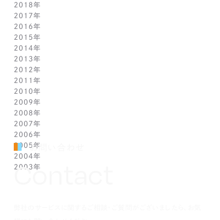
2018年
1月(4)
6月(6)
7月(11)
8月(5)
9月(1)
10月(6)
11月(3)
12月(2)
2017年
5月(7)
6月(7)
7月(8)
8月(3)
9月(3)
10月(5)
11月(3)
12月(2)
2016年
4月(11)
5月(5)
6月(2)
7月(6)
8月(2)
9月(3)
10月(4)
11月(7)
12月(2)
2015年
3月(9)
4月(11)
5月(12)
6月(2)
7月(7)
8月(3)
9月(1)
10月(8)
11月(5)
12月(2)
2014年
2月(10)
3月(6)
4月(5)
5月(4)
6月(1)
7月(5)
8月(4)
9月(7)
10月(5)
11月(3)
12月(3)
2013年
1月(5)
2月(13)
3月(8)
4月(6)
5月(5)
6月(1)
7月(5)
8月(8)
9月(5)
10月(7)
11月(6)
12月(2)
2012年
1月(2)
2月(9)
3月(8)
4月(6)
5月(3)
6月(1)
7月(7)
8月(6)
9月(2)
10月(7)
11月(7)
12月(6)
2011年
1月(3)
2月(8)
3月(9)
4月(6)
5月(4)
6月(7)
7月(7)
8月(3)
9月(3)
10月(7)
11月(6)
12月(1)
2010年
1月(2)
2月(7)
3月(3)
4月(5)
5月(9)
6月(1)
7月(6)
8月(8)
9月(6)
10月(5)
11月(1)
12月(1)
2009年
1月(3)
2月(6)
3月(4)
4月(7)
5月(3)
6月(5)
7月(7)
8月(5)
9月(7)
10月(1)
11月(1)
12月(1)
2008年
1月(1)
2月(4)
3月(6)
4月(3)
5月(4)
6月(5)
7月(9)
8月(4)
9月(1)
10月(2)
11月(1)
11月(6)
2007年
1月(2)
2月(5)
3月(3)
4月(3)
5月(4)
6月(6)
7月(3)
8月(1)
8月(2)
10月(2)
10月(9)
11月(4)
2006年
1月(1)
2月(5)
3月(2)
4月(4)
5月(3)
6月(1)
7月(3)
7月(4)
9月(1)
9月(3)
10月(2)
12月(2)
2005年
2月(7)
3月(3)
4月(7)
5月(5)
5月(2)
5月(2)
8月(2)
8月(1)
9月(2)
11月(2)
12月(1)
お問い合わせ
2004年
1月(1)
2月(5)
3月(3)
4月(1)
4月(1)
4月(1)
7月(3)
7月(5)
8月(4)
10月(1)
11月(1)
10月(2)
Contact
2003年
1月(3)
2月(6)
3月(1)
3月(1)
3月(3)
5月(2)
6月(2)
7月(3)
9月(2)
10月(2)
8月(4)
12月(4)
1月(3)
2月(4)
2月(4)
2月(4)
4月(2)
5月(3)
6月(2)
8月(2)
8月(3)
7月(1)
11月(2)
10月(2)
1月(1)
1月(1)
1月(1)
3月(4)
4月(3)
5月(2)
7月(1)
7月(1)
5月(3)
10月(1)
8月(3)
2月(4)
3月(3)
4月(4)
5月(5)
6月(1)
4月(1)
8月(4)
弊社のサービスに関するご相談・ご質問がございましたら、お気
1月(2)
2月(4)
3月(4)
3月(1)
5月(5)
3月(2)
7月(1)