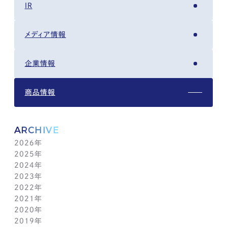
IR
メディア情報
企業情報
商品情報
ARCHIVE
2026年
2025年
8月(4)
2024年
7月(14)
12月(6)
2023年
6月(5)
11月(5)
12月(7)
2022年
5月(6)
10月(8)
11月(5)
12月(3)
2021年
4月(12)
9月(12)
10月(12)
11月(13)
12月(2)
2020年
3月(13)
8月(8)
9月(4)
10月(11)
11月(4)
12月(4)
2019年
2月(9)
7月(10)
8月(5)
9月(3)
10月(4)
11月(2)
12月(2)