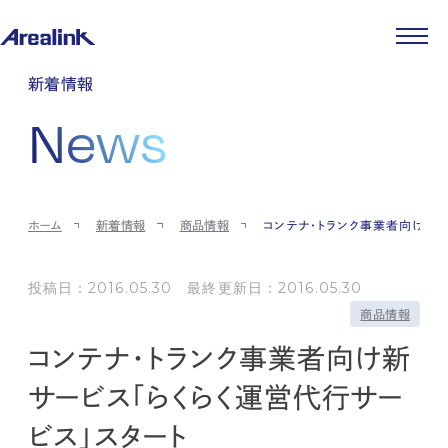
企業情報
新着情報
代表メッセージ
事業紹介
News
企業理念
ストレージ事業
IR情報
会社概要
土地権利整備事業
パートナー制度
IRカレンダー
ニュース
役員紹介
オフィス事業
ストレージライフ
中期経営計画
PR
時代を読む
沿革
アセット事業
事業等のリスク
IR
投稿一覧
採用情報
ホーム
新着情報
商品情報
コンテナ・トランク事業者向け新サ
コーポレートガバナンス
IRポリシー
メディア情報
人材育成・評価制度
サステナビリティ
JA
EN
業績・財務
企業情報
働く環境
ストレージ室数実績
投稿日：2016.05.30 最終更新日：2016.05.30
商品情報
先輩社員インタビュー
IRライブラリ
商品情報
中途採用
株式・株主情報
採用エントリー
コンテナ・トランク事業者向け新
個人投資家の皆様へ
よくある質問・用語集
サービス「らくらく運営代行サー
IRメール登録
お問い合わせ
ビス」スタート
免責事項