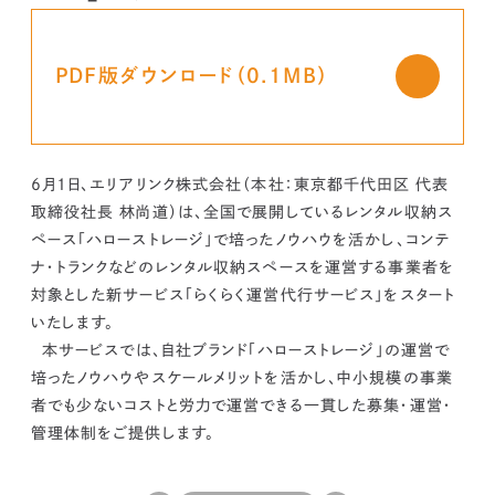
kur
土地活用
エリアリンクグループ ジャパントランクル
asul
サイト
ーム
カスタマーハラスメントポリ
プライバシーポリシー
シー
PDF版ダウンロード（0.1MB）
情報セキュリティ・DX方針及び戦略
サイトマップ
©2025 AREALINK.
6月1日、エリアリンク株式会社（本社：東京都千代田区 代表
取締役社長 林尚道）は、全国で展開しているレンタル収納ス
ペース「ハローストレージ」で培ったノウハウを活かし、コンテ
ナ・トランクなどのレンタル収納スペースを運営する事業者を
対象とした新サービス「らくらく運営代行サービス」をスタート
いたします。
本サービスでは、自社ブランド「ハローストレージ」の運営で
培ったノウハウやスケールメリットを活かし、中小規模の事業
者でも少ないコストと労力で運営できる一貫した募集・運営・
管理体制をご提供します。