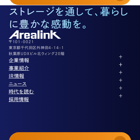
03-3526-8574
ストレージを通して、暮らし
底地に関するお問い合わせ
03-3526-8572
に豊かな感動を。
株式に関するお問い合わせ
03-3526-8556
その他上記に当てはまらない案件等
03-3526-8556
〒101-0021
東京都千代田区外神田4-14-1
秋葉原UDXビル北ウィング20階
企業情報
代表メッセージ
事業紹介
企業理念
ストレージ事業
IR情報
会社概要
土地権利整備事業
パートナー制度
IRカレンダー
ニュース
役員紹介
オフィス事業
ストレージライフ
中期経営計画
PR
時代を読む
沿革
アセット事業
事業等のリスク
IR
投稿一覧
採用情報
コーポレートガバナンス
IRポリシー
メディア情報
人材育成・評価制度
サステナビリティ
業績・財務
企業情報
働く環境
ストレージ室数実績
商品情報
先輩社員インタビュー
IRライブラリ
中途採用
株式・株主情報
採用エントリー
個人投資家の皆様へ