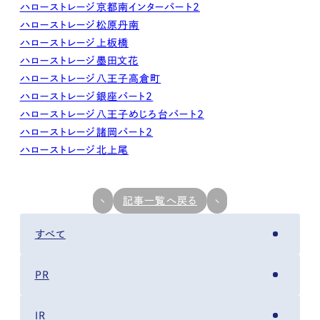
ハローストレージ京都南インターパート2
ハローストレージ松原丹南
ハローストレージ上板橋
ハローストレージ墨田文花
ハローストレージ八王子高倉町
ハローストレージ銀座パート2
ハローストレージ八王子めじろ台パート2
ハローストレージ諸岡パート2
ハローストレージ北上尾
記事一覧へ戻る
すべて
PR
IR