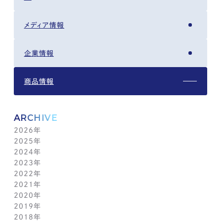
メディア情報
企業情報
商品情報
ARCHIVE
2026年
2025年
8月(4)
2024年
7月(14)
12月(6)
2023年
6月(5)
11月(5)
12月(7)
2022年
5月(6)
10月(8)
11月(5)
12月(3)
2021年
4月(12)
9月(12)
10月(12)
11月(13)
12月(2)
2020年
3月(13)
8月(8)
9月(4)
10月(11)
11月(4)
12月(4)
2019年
2月(9)
7月(10)
8月(5)
9月(3)
10月(4)
11月(2)
12月(2)
2018年
1月(4)
6月(6)
7月(11)
8月(5)
9月(1)
10月(6)
11月(3)
12月(2)