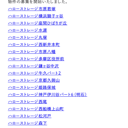
物件の募集を開始いたしました。
kur
土地活用
エリアリンクグループ ジャパントランクル
asul
サイト
ーム
ハローストレージ市原君塚
カスタマーハラスメントポリ
プライバシーポリシー
ハローストレージ横浜獅子ヶ谷
シー
ハローストレージ座間ひばりが丘
情報セキュリティ・DX方針及び戦略
サイトマップ
©2025 AREALINK.
ハローストレージ水源
ハローストレージ丸塚
ハローストレージ西新井本町
ハローストレージ市原八幡
ハローストレージ多摩区役所前
ハローストレージ鎌ヶ谷中沢
ハローストレージ牛久パート2
ハローストレージ京都久御山
ハローストレージ姫路保城
ハローストレージ神戸伊川谷パート6（明石）
ハローストレージ西尾
ハローストレージ西船橋上山町
ハローストレージ松河戸
ハローストレージ森下