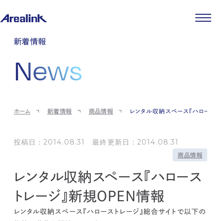
企業情報
新着情報
代表メッセージ
事業紹介
News
企業理念
ストレージ事業
IR情報
会社概要
土地権利整備事業
パートナー制度
IRカレンダー
ニュース
役員紹介
オフィス事業
ストレージライフ
中期経営計画
PR
時代を読む
沿革
アセット事業
事業等のリスク
IR
投稿一覧
採用情報
ホーム
新着情報
商品情報
レンタル収納スペース『ハロースト
コーポレートガバナンス
IRポリシー
メディア情報
人材育成・評価制度
サステナビリティ
JA
EN
業績・財務
企業情報
働く環境
ストレージ室数実績
投稿日：2014.08.31 最終更新日：2014.08.31
商品情報
先輩社員インタビュー
IRライブラリ
商品情報
中途採用
株式・株主情報
採用エントリー
レンタル収納スペース『ハロース
個人投資家の皆様へ
よくある質問・用語集
トレージ』新規OPEN情報
IRメール登録
お問い合わせ
レンタル収納スペース『ハローストレージ』総合サイトで以下の
免責事項