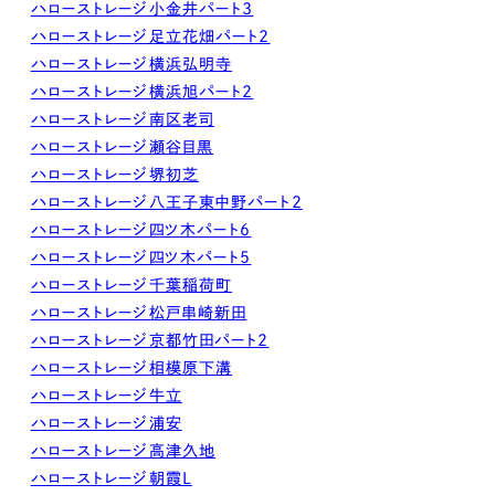
ハローストレージ小金井パート3
ハローストレージ足立花畑パート2
ハローストレージ横浜弘明寺
ハローストレージ横浜旭パート2
ハローストレージ南区老司
ハローストレージ瀬谷目黒
ハローストレージ堺初芝
ハローストレージ八王子東中野パート2
ハローストレージ四ツ木パート6
ハローストレージ四ツ木パート5
ハローストレージ千葉稲荷町
ハローストレージ松戸串崎新田
ハローストレージ京都竹田パート2
ハローストレージ相模原下溝
ハローストレージ牛立
ハローストレージ浦安
ハローストレージ高津久地
ハローストレージ朝霞L