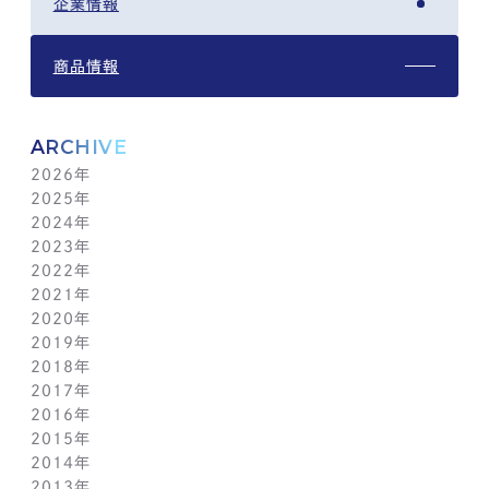
企業情報
商品情報
ARCHIVE
2026年
2025年
8月(4)
2024年
7月(14)
12月(6)
2023年
6月(5)
11月(5)
12月(7)
2022年
5月(6)
10月(8)
11月(5)
12月(3)
2021年
4月(12)
9月(12)
10月(12)
11月(13)
12月(2)
2020年
3月(13)
8月(8)
9月(4)
10月(11)
11月(4)
12月(4)
2019年
2月(9)
7月(10)
8月(5)
9月(3)
10月(4)
11月(2)
12月(2)
2018年
1月(4)
6月(6)
7月(11)
8月(5)
9月(1)
10月(6)
11月(3)
12月(2)
2017年
5月(7)
6月(7)
7月(8)
8月(3)
9月(3)
10月(5)
11月(3)
12月(2)
2016年
4月(11)
5月(5)
6月(2)
7月(6)
8月(2)
9月(3)
10月(4)
11月(7)
12月(2)
2015年
3月(9)
4月(11)
5月(12)
6月(2)
7月(7)
8月(3)
9月(1)
10月(8)
11月(5)
12月(2)
2014年
2月(10)
3月(6)
4月(5)
5月(4)
6月(1)
7月(5)
8月(4)
9月(7)
10月(5)
11月(3)
12月(3)
2013年
1月(5)
2月(13)
3月(8)
4月(6)
5月(5)
6月(1)
7月(5)
8月(8)
9月(5)
10月(7)
11月(6)
12月(2)