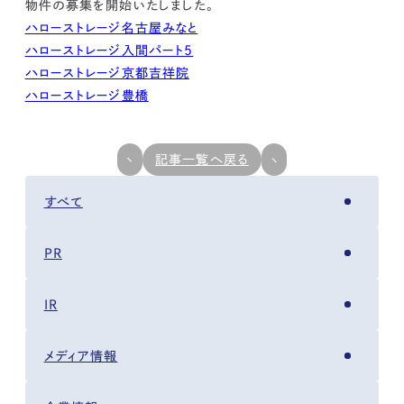
物件の募集を開始いたしました。
kur
土地活用
エリアリンクグループ ジャパントランクル
asul
サイト
ーム
ハローストレージ名古屋みなと
カスタマーハラスメントポリ
プライバシーポリシー
ハローストレージ入間パート5
シー
ハローストレージ京都吉祥院
情報セキュリティ・DX方針及び戦略
サイトマップ
©2025 AREALINK.
ハローストレージ豊橋
記事一覧へ戻る
すべて
PR
IR
メディア情報