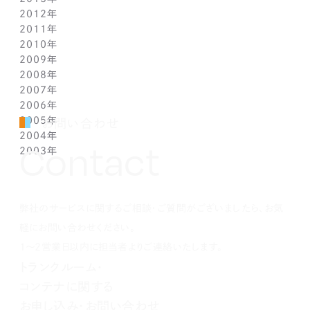
2012年
1月(2)
2月(9)
3月(8)
4月(6)
5月(3)
6月(1)
7月(7)
8月(6)
9月(2)
10月(7)
11月(7)
12月(6)
2011年
1月(3)
2月(8)
3月(9)
4月(6)
5月(4)
6月(7)
7月(7)
8月(3)
9月(3)
10月(7)
11月(6)
12月(1)
2010年
1月(2)
2月(7)
3月(3)
4月(5)
5月(9)
6月(1)
7月(6)
8月(8)
9月(6)
10月(5)
11月(1)
12月(1)
2009年
1月(3)
2月(6)
3月(4)
4月(7)
5月(3)
6月(5)
7月(7)
8月(5)
9月(7)
10月(1)
11月(1)
12月(1)
2008年
1月(1)
2月(4)
3月(6)
4月(3)
5月(4)
6月(5)
7月(9)
8月(4)
9月(1)
10月(2)
11月(1)
11月(6)
2007年
1月(2)
2月(5)
3月(3)
4月(3)
5月(4)
6月(6)
7月(3)
8月(1)
8月(2)
10月(2)
10月(9)
11月(4)
2006年
1月(1)
2月(5)
3月(2)
4月(4)
5月(3)
6月(1)
7月(3)
7月(4)
9月(1)
9月(3)
10月(2)
12月(2)
2005年
2月(7)
3月(3)
4月(7)
5月(5)
5月(2)
5月(2)
8月(2)
8月(1)
9月(2)
11月(2)
12月(1)
お問い合わせ
2004年
1月(1)
2月(5)
3月(3)
4月(1)
4月(1)
4月(1)
7月(3)
7月(5)
8月(4)
10月(1)
11月(1)
10月(2)
Contact
2003年
1月(3)
2月(6)
3月(1)
3月(1)
3月(3)
5月(2)
6月(2)
7月(3)
9月(2)
10月(2)
8月(4)
12月(4)
1月(3)
2月(4)
2月(4)
2月(4)
4月(2)
5月(3)
6月(2)
8月(2)
8月(3)
7月(1)
11月(2)
10月(2)
1月(1)
1月(1)
1月(1)
3月(4)
4月(3)
5月(2)
7月(1)
7月(1)
5月(3)
10月(1)
8月(3)
2月(4)
3月(3)
4月(4)
5月(5)
6月(1)
4月(1)
8月(4)
弊社のサービスに関するご相談・ご質問がございましたら、お気
1月(2)
2月(4)
3月(4)
3月(1)
5月(5)
3月(2)
7月(1)
2月(5)
2月(6)
4月(1)
2月(4)
5月(1)
軽にお問い合わせください。
1月(2)
3月(5)
1月(1)
4月(2)
1～2営業日以内に担当者よりご連絡いたします。
2月(3)
3月(1)
トランクルーム・
1月(2)
2月(5)
コンテナに関する
1月(1)
お申し込み・お問い合わせ