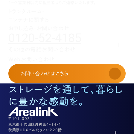
1月(2)
3月(5)
1月(1)
4月(2)
1～2営業日以内に担当者よりご連絡いたします。
2月(3)
3月(1)
トランクルーム・
1月(2)
2月(5)
コンテナに関する
1月(1)
お申し込み・お問い合わせ
0120-52-4185
その他の電話お問い合わせ
レンタルオフィスに関する
Webお問い合わせ
お申し込み・お問い合わせ
03-3526-8568
お問い合わせ
はこちら
土地活用に関するお問い合わせ
03-3526-8574
ストレージを通して、暮らし
底地に関するお問い合わせ
03-3526-8572
に豊かな感動を。
株式に関するお問い合わせ
03-3526-8556
その他上記に当てはまらない案件等
03-3526-8556
〒101-0021
東京都千代田区外神田4-14-1
秋葉原UDXビル北ウィング20階