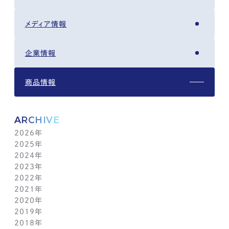
メディア情報
企業情報
商品情報
ARCHIVE
2026年
2025年
8月(4)
2024年
7月(14)
12月(6)
2023年
6月(5)
11月(5)
12月(7)
2022年
5月(6)
10月(8)
11月(5)
12月(3)
2021年
4月(12)
9月(12)
10月(12)
11月(13)
12月(2)
2020年
3月(13)
8月(8)
9月(4)
10月(11)
11月(4)
12月(4)
2019年
2月(9)
7月(10)
8月(5)
9月(3)
10月(4)
11月(2)
12月(2)
2018年
1月(4)
6月(6)
7月(11)
8月(5)
9月(1)
10月(6)
11月(3)
12月(2)