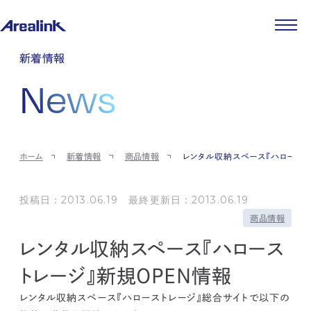
企業情報
新着情報
代表メッセージ
事業紹介
News
企業理念
ストレージ事業
IR情報
会社概要
土地権利整備事業
パートナー制度
IRカレンダー
ニュース
役員紹介
オフィス事業
ストレージライフ
中期経営計画
PR
時代を読む
沿革
アセット事業
事業等のリスク
IR
投稿一覧
採用情報
ホーム
新着情報
商品情報
レンタル収納スペース『ハロースト
コーポレートガバナンス
IRポリシー
メディア情報
人材育成・評価制度
サステナビリティ
JA
EN
業績・財務
企業情報
働く環境
ストレージ室数実績
投稿日：2013.06.19 最終更新日：2013.06.19
商品情報
先輩社員インタビュー
IRライブラリ
商品情報
中途採用
株式・株主情報
採用エントリー
レンタル収納スペース『ハロース
個人投資家の皆様へ
よくある質問・用語集
トレージ』新規OPEN情報
IRメール登録
お問い合わせ
レンタル収納スペース『ハローストレージ』総合サイトで以下の
免責事項