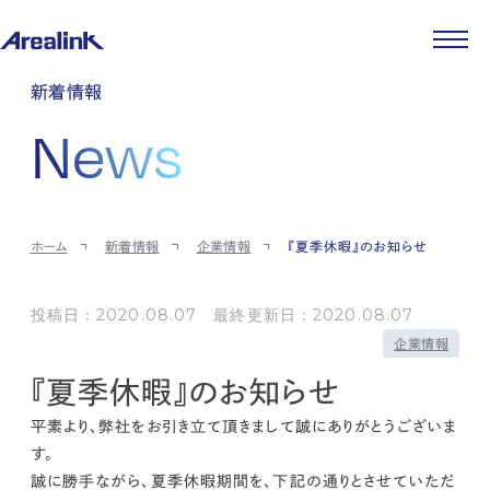
企業情報
新着情報
代表メッセージ
事業紹介
News
企業理念
ストレージ事業
IR情報
会社概要
土地権利整備事業
パートナー制度
IRカレンダー
ニュース
役員紹介
オフィス事業
ストレージライフ
中期経営計画
PR
時代を読む
沿革
アセット事業
事業等のリスク
IR
投稿一覧
採用情報
ホーム
新着情報
企業情報
『夏季休暇』のお知らせ
コーポレートガバナンス
IRポリシー
メディア情報
人材育成・評価制度
サステナビリティ
JA
EN
業績・財務
企業情報
働く環境
ストレージ室数実績
投稿日：2020.08.07 最終更新日：2020.08.07
商品情報
先輩社員インタビュー
IRライブラリ
企業情報
中途採用
株式・株主情報
採用エントリー
『夏季休暇』のお知らせ
個人投資家の皆様へ
よくある質問・用語集
平素より、弊社をお引き立て頂きまして誠にありがとうございま
IRメール登録
お問い合わせ
す。
免責事項
誠に勝手ながら、夏季休暇期間を、下記の通りとさせていただ