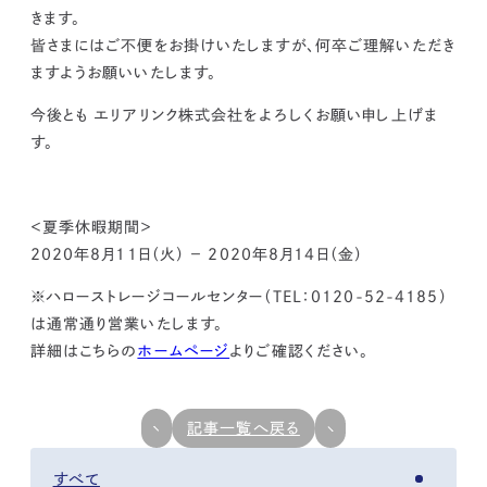
kur
土地活用
エリアリンクグループ ジャパントランクル
きます。
asul
サイト
ーム
皆さまにはご不便をお掛けいたしますが、何卒ご理解いただき
カスタマーハラスメントポリ
プライバシーポリシー
シー
ますようお願いいたします。
情報セキュリティ・DX方針及び戦略
サイトマップ
©2025 AREALINK.
今後とも エリアリンク株式会社をよろしくお願い申し上げま
す。
＜夏季休暇期間＞
2020年8月11日（火） − 2020年8月14日（金）
※ハローストレージコールセンター（TEL：0120-52-4185）
は通常通り営業いたします。
詳細はこちらの
ホームページ
よりご確認ください。
記事一覧へ戻る
すべて