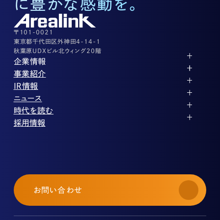
に豊かな感動を。
株式に関するお問い合わせ
03-3526-8556
その他上記に当てはまらない案件等
03-3526-8556
〒101-0021
東京都千代田区外神田4-14-1
秋葉原UDXビル北ウィング20階
企業情報
代表メッセージ
事業紹介
企業理念
ストレージ事業
IR情報
会社概要
土地権利整備事業
パートナー制度
IRカレンダー
ニュース
役員紹介
オフィス事業
ストレージライフ
中期経営計画
PR
時代を読む
沿革
アセット事業
事業等のリスク
IR
投稿一覧
採用情報
コーポレートガバナンス
IRポリシー
メディア情報
人材育成・評価制度
サステナビリティ
業績・財務
企業情報
働く環境
ストレージ室数実績
商品情報
先輩社員インタビュー
IRライブラリ
中途採用
株式・株主情報
採用エントリー
個人投資家の皆様へ
お問い合わせ
よくある質問・用語集
IRメール登録
免責事項