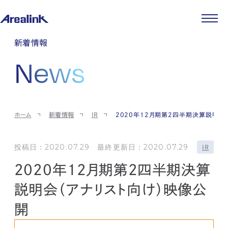
企業情報
新着情報
代表メッセージ
事業紹介
News
企業理念
ストレージ事業
IR情報
会社概要
土地権利整備事業
パートナー制度
IRカレンダー
ニュース
役員紹介
オフィス事業
ストレージライフ
中期経営計画
PR
時代を読む
沿革
アセット事業
事業等のリスク
IR
投稿一覧
採用情報
ホーム
新着情報
IR
2020年12月期第2四半期決算説明会
コーポレートガバナンス
IRポリシー
メディア情報
人材育成・評価制度
サステナビリティ
JA
EN
業績・財務
企業情報
働く環境
ストレージ室数実績
投稿日：2020.07.29 最終更新日：2020.07.29
商品情報
IR
先輩社員インタビュー
IRライブラリ
中途採用
2020年12月期第2四半期決算
株式・株主情報
採用エントリー
個人投資家の皆様へ
説明会（アナリスト向け）映像公
よくある質問・用語集
開
IRメール登録
お問い合わせ
免責事項