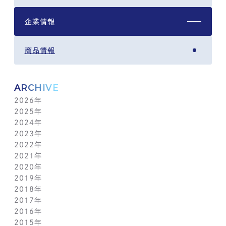
企業情報
商品情報
ARCHIVE
2026年
2025年
8月(1)
2024年
7月(14)
12月(6)
2023年
6月(5)
11月(5)
12月(7)
2022年
5月(6)
10月(8)
11月(5)
12月(3)
2021年
4月(12)
9月(12)
10月(12)
11月(13)
12月(2)
2020年
3月(13)
8月(8)
9月(4)
10月(11)
11月(4)
12月(4)
2019年
2月(9)
7月(10)
8月(5)
9月(3)
10月(4)
11月(2)
12月(2)
2018年
1月(4)
6月(6)
7月(11)
8月(5)
9月(1)
10月(6)
11月(3)
12月(2)
2017年
5月(7)
6月(7)
7月(8)
8月(3)
9月(3)
10月(5)
11月(3)
12月(2)
2016年
4月(11)
5月(5)
6月(2)
7月(6)
8月(2)
9月(3)
10月(4)
11月(7)
12月(2)
2015年
3月(9)
4月(11)
5月(12)
6月(2)
7月(7)
8月(3)
9月(1)
10月(8)
11月(5)
12月(2)