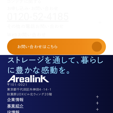
コンテナに関する
1月(1)
お申し込み・お問い合わせ
0120-52-4185
その他の電話お問い合わせ
レンタルオフィスに関する
Webお問い合わせ
お申し込み・お問い合わせ
03-3526-8568
お問い合わせ
はこちら
土地活用に関するお問い合わせ
03-3526-8574
ストレージを通して、暮らし
底地に関するお問い合わせ
03-3526-8572
に豊かな感動を。
株式に関するお問い合わせ
03-3526-8556
その他上記に当てはまらない案件等
03-3526-8556
〒101-0021
東京都千代田区外神田4-14-1
秋葉原UDXビル北ウィング20階
企業情報
代表メッセージ
事業紹介
企業理念
ストレージ事業
IR情報