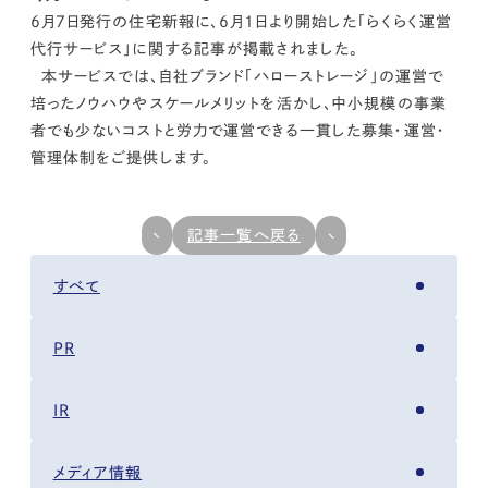
kur
土地活用
エリアリンクグループ ジャパントランクル
6月7日発行の住宅新報に、6月1日より開始した「らくらく運営
asul
サイト
ーム
代行サービス」に関する記事が掲載されました。
カスタマーハラスメントポリ
プライバシーポリシー
シー
本サービスでは、自社ブランド「ハローストレージ」の運営で
情報セキュリティ・DX方針及び戦略
サイトマップ
培ったノウハウやスケールメリットを活かし、中小規模の事業
©2025 AREALINK.
者でも少ないコストと労力で運営できる一貫した募集・運営・
管理体制をご提供します。
記事一覧へ戻る
すべて
PR
IR
メディア情報