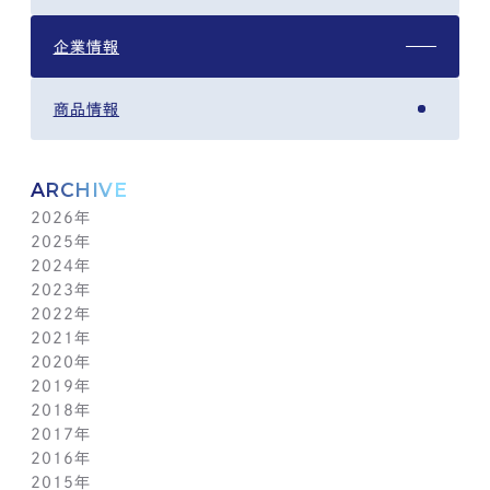
企業情報
商品情報
ARCHIVE
2026年
2025年
8月(1)
2024年
7月(14)
12月(6)
2023年
6月(5)
11月(5)
12月(7)
2022年
5月(6)
10月(8)
11月(5)
12月(3)
2021年
4月(12)
9月(12)
10月(12)
11月(13)
12月(2)
2020年
3月(13)
8月(8)
9月(4)
10月(11)
11月(4)
12月(4)
2019年
2月(9)
7月(10)
8月(5)
9月(3)
10月(4)
11月(2)
12月(2)
2018年
1月(4)
6月(6)
7月(11)
8月(5)
9月(1)
10月(6)
11月(3)
12月(2)
2017年
5月(7)
6月(7)
7月(8)
8月(3)
9月(3)
10月(5)
11月(3)
12月(2)
2016年
4月(11)
5月(5)
6月(2)
7月(6)
8月(2)
9月(3)
10月(4)
11月(7)
12月(2)
2015年
3月(9)
4月(11)
5月(12)
6月(2)
7月(7)
8月(3)
9月(1)
10月(8)
11月(5)
12月(2)