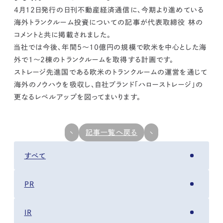
kur
土地活用
エリアリンクグループ ジャパントランクル
4月12日発行の日刊不動産経済通信に、今期より進めている
asul
サイト
ーム
海外トランクルーム投資についての記事が代表取締役 林の
カスタマーハラスメントポリ
プライバシーポリシー
シー
コメントと共に掲載されました。
情報セキュリティ・DX方針及び戦略
サイトマップ
当社では今後、年間5〜10億円の規模で欧米を中心とした海
©2025 AREALINK.
外で1〜2棟のトランクルームを取得する計画です。
ストレージ先進国である欧米のトランクルームの運営を通じて
海外のノウハウを吸収し、自社ブランド「ハローストレージ」の
更なるレベルアップを図ってまいります。
記事一覧へ戻る
すべて
PR
IR