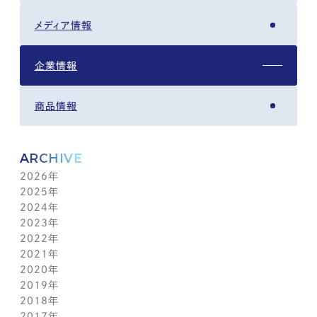
メディア情報
企業情報
商品情報
ARCHIVE
2026年
2025年
8月(3)
2024年
7月(14)
12月(6)
2023年
6月(5)
11月(5)
12月(7)
2022年
5月(6)
10月(8)
11月(5)
12月(3)
2021年
4月(12)
9月(12)
10月(12)
11月(13)
12月(2)
2020年
3月(13)
8月(8)
9月(4)
10月(11)
11月(4)
12月(4)
2019年
2月(9)
7月(10)
8月(5)
9月(3)
10月(4)
11月(2)
12月(2)
2018年
1月(4)
6月(6)
7月(11)
8月(5)
9月(1)
10月(6)
11月(3)
12月(2)
2017年
5月(7)
6月(7)
7月(8)
8月(3)
9月(3)
10月(5)
11月(3)
12月(2)