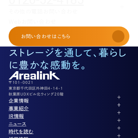
その他の電話お問い合わせ
レンタルオフィスに関する
Webお問い合わせ
お申し込み・お問い合わせ
03-3526-8568
お問い合わせ
はこちら
土地活用に関するお問い合わせ
03-3526-8574
ストレージを通して、暮らし
底地に関するお問い合わせ
03-3526-8572
に豊かな感動を。
株式に関するお問い合わせ
03-3526-8556
その他上記に当てはまらない案件等
03-3526-8556
〒101-0021
東京都千代田区外神田4-14-1
秋葉原UDXビル北ウィング20階
企業情報
代表メッセージ
事業紹介
企業理念
ストレージ事業
IR情報
会社概要
土地権利整備事業
パートナー制度
IRカレンダー
ニュース
役員紹介
オフィス事業
ストレージライフ
中期経営計画
PR
時代を読む
沿革
アセット事業
事業等のリスク