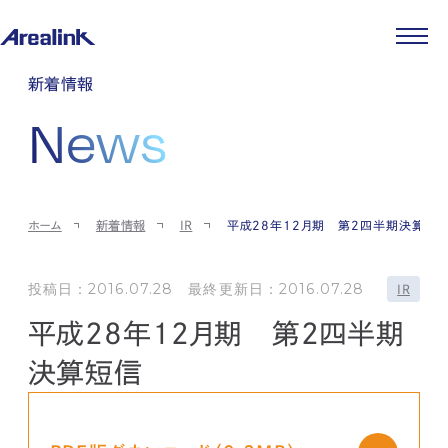
企業情報
新着情報
代表メッセージ
事業紹介
News
企業理念
ストレージ事業
IR情報
会社概要
土地権利整備事業
パートナー制度
IRカレンダー
ニュース
役員紹介
オフィス事業
ストレージライフ
中期経営計画
PR
時代を読む
沿革
アセット事業
事業等のリスク
IR
投稿一覧
採用情報
ホーム
新着情報
IR
平成28年12月期 第2四半期決算短
コーポレートガバナンス
IRポリシー
メディア情報
人材育成・評価制度
サステナビリティ
JA
EN
業績・財務
企業情報
働く環境
ストレージ室数実績
投稿日：2016.07.28 最終更新日：2016.07.28
商品情報
IR
先輩社員インタビュー
IRライブラリ
中途採用
平成28年12月期 第2四半期
株式・株主情報
採用エントリー
個人投資家の皆様へ
決算短信
よくある質問・用語集
IRメール登録
お問い合わせ
免責事項