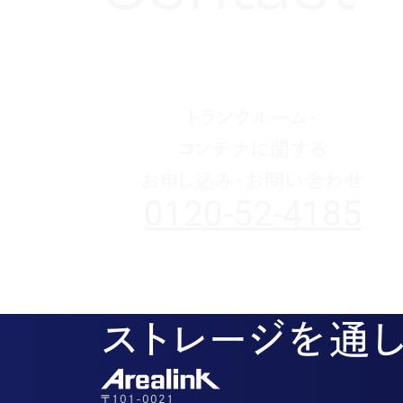
1月(3)
2月(4)
2月(4)
2月(4)
4月(2)
5月(3)
6月(2)
8月(2)
8月(3)
7月(1)
11月(2)
10月(2)
1月(1)
1月(1)
1月(1)
3月(4)
4月(3)
5月(2)
7月(1)
7月(1)
5月(3)
10月(1)
8月(3)
2月(4)
3月(3)
4月(4)
5月(5)
6月(1)
4月(1)
8月(4)
1月(2)
2月(4)
3月(4)
3月(1)
5月(5)
3月(2)
7月(1)
2月(5)
2月(6)
4月(1)
2月(4)
5月(1)
1月(2)
3月(5)
1月(1)
4月(2)
トランクルーム・
2月(3)
3月(1)
コンテナに関する
1月(2)
2月(5)
お申し込み・お問い合わせ
1月(1)
0120-52-4185
ストレージを通
〒101-0021