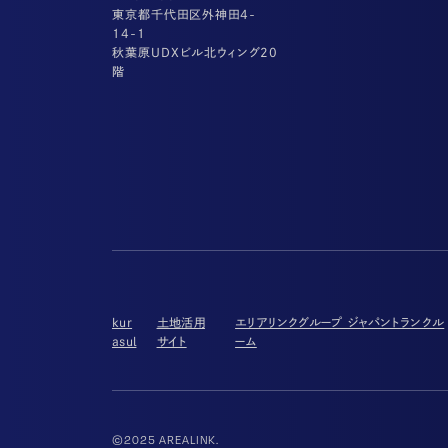
東京都千代田区外神田4-
14-1
秋葉原UDXビル北ウィング20
階
kur
土地活用
エリアリンクグループ ジャパントランクル
asul
サイト
ーム
©2025 AREALINK.