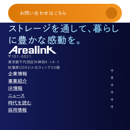
お申し込み・お問い合わせ
03-3526-8568
お問い合わせ
はこちら
土地活用に関するお問い合わせ
03-3526-8574
ストレージを通して、暮らし
底地に関するお問い合わせ
03-3526-8572
に豊かな感動を。
株式に関するお問い合わせ
03-3526-8556
その他上記に当てはまらない案件等
03-3526-8556
〒101-0021
東京都千代田区外神田4-14-1
秋葉原UDXビル北ウィング20階
企業情報
代表メッセージ
事業紹介
企業理念
ストレージ事業
IR情報
会社概要
土地権利整備事業
パートナー制度
IRカレンダー
ニュース
役員紹介
オフィス事業
ストレージライフ
中期経営計画
PR
時代を読む
沿革
アセット事業
事業等のリスク
IR
投稿一覧
採用情報
コーポレートガバナンス
IRポリシー
メディア情報
人材育成・評価制度
サステナビリティ
業績・財務
企業情報
働く環境
ストレージ室数実績
商品情報
先輩社員インタビュー