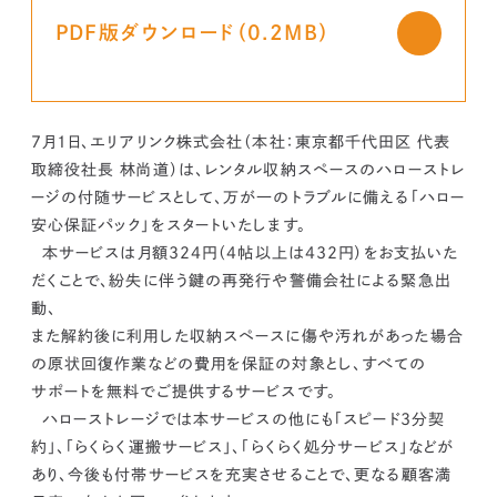
kur
土地活用
エリアリンクグループ ジャパントランクル
asul
サイト
ーム
PDF版ダウンロード（0.2MB）
カスタマーハラスメントポリ
プライバシーポリシー
シー
情報セキュリティ・DX方針及び戦略
サイトマップ
©2025 AREALINK.
7月1日、エリアリンク株式会社（本社：東京都千代田区 代表
取締役社長 林尚道）は、レンタル収納スペースのハローストレ
ージの付随サービスとして、万が一のトラブルに備える「ハロー
安心保証パック」をスタートいたします。
本サービスは月額324円（4帖以上は432円）をお支払いた
だくことで、紛失に伴う鍵の再発行や警備会社による緊急出
動、
また解約後に利用した収納スペースに傷や汚れがあった場合
の原状回復作業などの費用を保証の対象とし、すべての
サポートを無料でご提供するサービスです。
ハローストレージでは本サービスの他にも「スピード3分契
約」、「らくらく運搬サービス」、「らくらく処分サービス」などが
あり、今後も付帯サービスを充実させることで、更なる顧客満