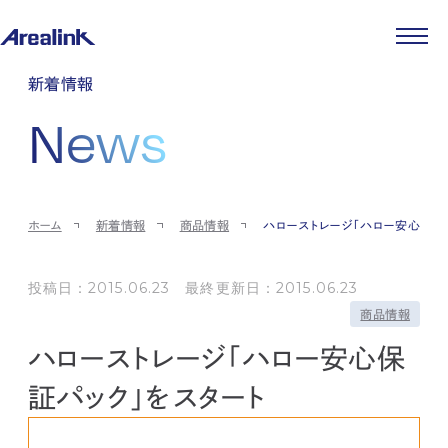
企業情報
新着情報
代表メッセージ
事業紹介
News
企業理念
ストレージ事業
IR情報
会社概要
土地権利整備事業
パートナー制度
IRカレンダー
ニュース
役員紹介
オフィス事業
ストレージライフ
中期経営計画
PR
時代を読む
沿革
アセット事業
事業等のリスク
IR
投稿一覧
採用情報
ホーム
新着情報
商品情報
ハローストレージ「ハロー安心保証
コーポレートガバナンス
IRポリシー
メディア情報
人材育成・評価制度
サステナビリティ
JA
EN
業績・財務
企業情報
働く環境
ストレージ室数実績
投稿日：2015.06.23 最終更新日：2015.06.23
商品情報
先輩社員インタビュー
IRライブラリ
商品情報
中途採用
株式・株主情報
採用エントリー
ハローストレージ「ハロー安心保
個人投資家の皆様へ
よくある質問・用語集
証パック」をスタート
IRメール登録
お問い合わせ
免責事項